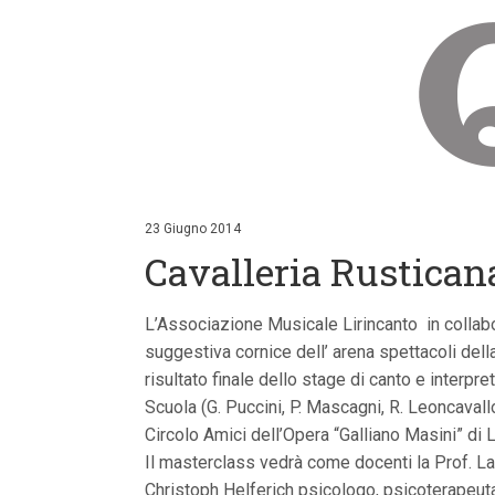
V
a
i
23 Giugno 2014
a
Cavalleria Rustican
i
c
o
n
L’Associazione Musicale Lirincanto in collabo
t
suggestiva cornice dell’ arena spettacoli della
e
n
risultato finale dello stage di canto e interpr
u
Scuola (G. Puccini, P. Mascagni, R. Leoncavallo,
t
i
Circolo Amici dell’Opera “Galliano Masini” di 
p
Il masterclass vedrà come docenti la Prof. Laur
r
i
Christoph Helferich psicologo, psicoterapeuta, 