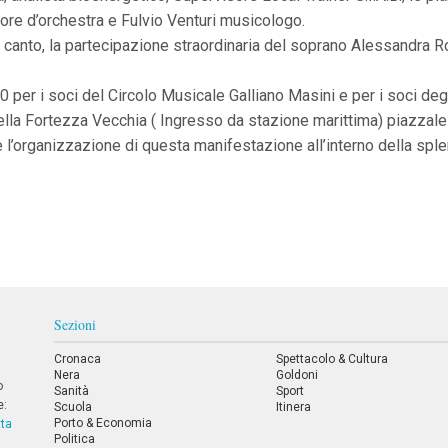
ore d’orchestra e Fulvio Venturi musicologo.
o di canto, la partecipazione straordinaria del soprano Alessandr
 per i soci del Circolo Musicale Galliano Masini e per i soci degl
lla Fortezza Vecchia ( Ingresso da stazione marittima) piazzale d
e l’organizzazione di questa manifestazione all’interno della spl
Sezioni
Cronaca
Spettacolo & Cultura
Nera
Goldoni
o
Sanità
Sport
e:
Scuola
Itinera
Porto & Economia
tta
Politica