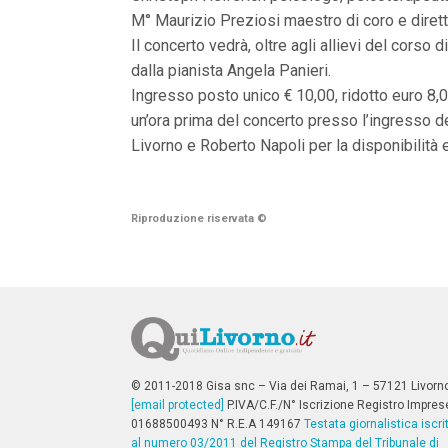
n
M° Maurizio Preziosi maestro di coro e dirett
c
i
Il concerto vedrà, oltre agli allievi del cors
p
dalla pianista Angela Panieri.
a
Ingresso posto unico € 10,00, ridotto euro 8,00
l
i
un’ora prima del concerto presso l’ingresso de
V
Livorno e Roberto Napoli per la disponibilità 
a
i
a
l
M
Riproduzione riservata
©
e
n
ù
P
r
i
n
c
i
p
© 2011-2018 Gisa snc – Via dei Ramai, 1 – 57121 Livorn
a
[email protected]
P.IVA/C.F./N° Iscrizione Registro Impres
l
01688500493 N° R.E.A 149167
Testata giornalistica iscri
e
al numero 03/2011 del Registro Stampa del Tribunale di