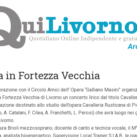
Ar
a in Fortezza Vecchia
razione con il Circolo Amici dell’ Opera “Galliano Masini” organi
 Fortezza Vecchia di Livorno un concerto lirico dal titolo Cavalleri
etazione destinato allo studio dell’opera Cavalleria Rusticana di P
 A. Catalani, F. Cilea, A. Franchetti, L. Perosi) che avrà luogo nei 
Livorno.
a Brioli mezzosoprano, docente di canto e tecnica vocale, il M° Va
analista bioenergetico, Supervisore Local Trainer S.I.A.B., le pia