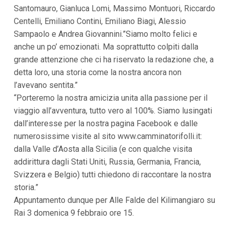
i
Santomauro, Gianluca Lomi, Massimo Montuori, Riccardo
i
Centelli, Emiliano Contini, Emiliano Biagi, Alessio
n
f
Sampaolo e Andrea Giovannini.”Siamo molto felici e
o
anche un po’ emozionati. Ma soprattutto colpiti dalla
n
d
grande attenzione che ci ha riservato la redazione che, a
o
detta loro, una storia come la nostra ancora non
l’avevano sentita.”
“Porteremo la nostra amicizia unita alla passione per il
viaggio all’avventura, tutto vero al 100%. Siamo lusingati
dall’interesse per la nostra pagina Facebook e dalle
numerosissime visite al sito www.camminatorifolli.it:
dalla Valle d’Aosta alla Sicilia (e con qualche visita
addirittura dagli Stati Uniti, Russia, Germania, Francia,
Svizzera e Belgio) tutti chiedono di raccontare la nostra
storia.”
Appuntamento dunque per Alle Falde del Kilimangiaro su
Rai 3 domenica 9 febbraio ore 15.