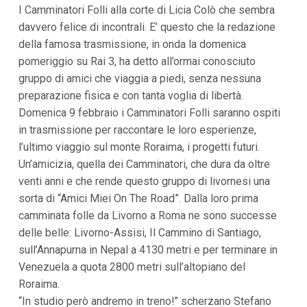
I Camminatori Folli alla corte di Licia Colò che sembra
i
p
davvero felice di incontrali. E’ questo che la redazione
a
della famosa trasmissione, in onda la domenica
l
i
pomeriggio su Rai 3, ha detto all’ormai conosciuto
V
gruppo di amici che viaggia a piedi, senza nessuna
a
i
preparazione fisica e con tanta voglia di libertà.
a
Domenica 9 febbraio i Camminatori Folli saranno ospiti
l
M
in trasmissione per raccontare le loro esperienze,
e
l’ultimo viaggio sul monte Roraima, i progetti futuri.
n
Un’amicizia, quella dei Camminatori, che dura da oltre
ù
P
venti anni e che rende questo gruppo di livornesi una
r
sorta di “Amici Miei On The Road”. Dalla loro prima
i
n
camminata folle da Livorno a Roma ne sono successe
c
delle belle: Livorno-Assisi, Il Cammino di Santiago,
i
p
sull’Annapurna in Nepal a 4130 metri e per terminare in
a
Venezuela a quota 2800 metri sull’altopiano del
l
e
Roraima.
V
“In studio però andremo in treno!” scherzano Stefano
a