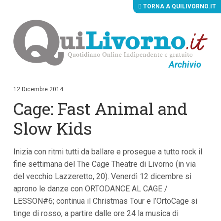
TORNA A QUILIVORNO.IT
Archivio
V
a
i
12 Dicembre 2014
a
Cage: Fast Animal and
i
c
o
Slow Kids
n
t
e
Inizia con ritmi tutti da ballare e prosegue a tutto rock il
n
u
fine settimana del The Cage Theatre di Livorno (in via
t
del vecchio Lazzeretto, 20). Venerdì 12 dicembre si
i
p
aprono le danze con ORTODANCE AL CAGE /
r
LESSON#6; continua il Christmas Tour e l’OrtoCage si
i
tinge di rosso, a partire dalle ore 24 la musica di
n
c