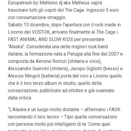
Europatrash by Matteino dj aka Matheus saprà
i
trascinare tutti gli ospiti del The Cage. Ingresso 5 euro
p
a
con consumazione omaggio.
l
Sabato 13 dicembre, dopo l’apertura con il rock made in
i
V
Livorno dei VOSTOK, arrivano finalmente al The Cage i
a
FAST ANIMAL AND SLOW KIDS per presentare
i
a
“Alaska”. Considerata una delle migliori rock band
l
italiane, la formazione nata a Perugia alla fine del 2007 e
M
e
composta da Aimone Romizi (chitarra e voce),
n
Alessandro Guercini (chitarra), Jacopo Gigliotti (basso) e
ù
P
Alessio Mingoli (batteria) porta dal vivo a Livorno quello
r
che è il loro terzo album in studio, quello della
i
n
consacrazione, pubblicato ad ottobre e già osannato
c
dalla critica.
i
p
“L’Alaska è un luogo molto distante – affermano i FASK
a
l
raccontando il loro lavoro – Tipo quelle conversazioni
e
con persone molto più intelligenti di te. Come quel
V
a