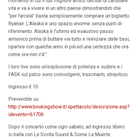
momento in cui il tuo migliore amico decide di cambiare
i
vita e va a vivere in un altro paese dimostrandoti che
i
n
“per farcela” basta semplicemente comprare un biglietto
f
Ryanair. L’Alaska è uno spazio enorme senza punti di
o
n
riferimento. Alaska è l’ultimo ed esaustivo passo
d
armonico prima di buttare via tutto e reiniziare dalle basi,
o
ripartire con qualche anno in più ed una certezza che ora
come ora non c’è”.
I loro live sono un’esplosione di potenza e sudore e i
FASK sul palco sono coinvolgenti, trascinanti, strepitosi.
Ingresso € 10.
Prevendite su
http://www.bookingshow.it/spettacolo/descrizione.asp?
idevento=61706
Dopo il concerto come ogni sabato, ad ingresso libero
si balla con La Svolta Sound & Dome La Muerte.