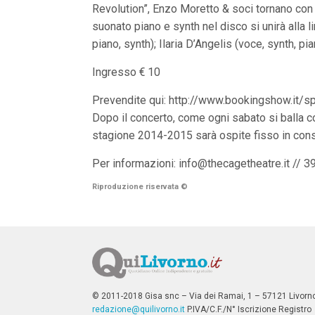
V
Revolution”, Enzo Moretto & soci tornano con 
a
suonato piano e synth nel disco si unirà alla 
i
i
piano, synth); Ilaria D’Angelis (voce, synth, p
n
f
Ingresso € 10
o
n
d
Prevendite qui: http://www.bookingshow.it/
o
Dopo il concerto, come ogni sabato si balla co
stagione 2014-2015 sarà ospite fisso in cons
Per informazioni:
info@thecagetheatre.it
// 3
Riproduzione riservata
©
© 2011-2018 Gisa snc – Via dei Ramai, 1 – 57121 Livorn
redazione@quilivorno.it
P.IVA/C.F./N° Iscrizione Registro