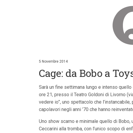
V
a
i
5 Novembre 2014
a
Cage: da Bobo a Toy
i
c
o
n
Sarà un fine settimana lungo e intenso quello
t
ore 21, presso il Teatro Goldoni di Livorno (
e
n
vedere io”, uno spettacolo che l’instancabile, p
u
capolavori negli anni ’70 che hanno reinventat
t
i
p
Uno show scarno e minimale quello di Bobo, un
r
Ceccarini alla tromba, con l’unico scopo di e
i