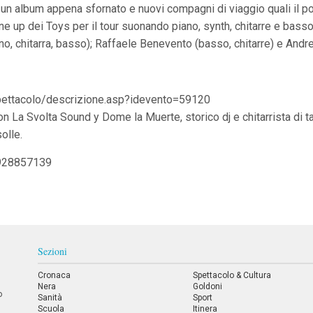
un album appena sfornato e nuovi compagni di viaggio quali il pol
line up dei Toys per il tour suonando piano, synth, chitarre e bas
iano, chitarra, basso); Raffaele Benevento (basso, chitarre) e Andre
spettacolo/descrizione.asp?idevento=59120
n La Svolta Sound y Dome la Muerte, storico dj e chitarrista di tan
olle.
928857139
Sezioni
Cronaca
Spettacolo & Cultura
Nera
Goldoni
o
Sanità
Sport
Scuola
Itinera