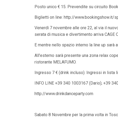
n
Posto unico € 15. Prevendite su circuito Bo
c
i
p
Biglietti on line: http://www.bookingshow.i
a
l
Venerdì 7 novembre alle ore 22, al via il nu
i
V
serata di musica e divertimento arriva CAGE 
a
i
E mentre nello spazio interno la line up sarà
a
l
All’esterno sarà presente una zona relax cop
M
e
ristorante MELAFUMO.
n
ù
Ingresso 7 € (drink incluso). Ingressi in lista li
P
r
INFO LINE +39 340 1003167 (Dario); +39 34
i
n
c
http://www.drinkdanceparty.com
i
p
a
l
Sabato 8 Novembre per la prima volta in Tos
e