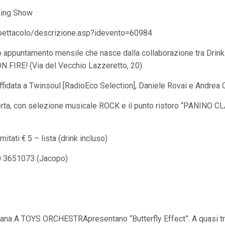
oking Show
t/spettacolo/descrizione.asp?idevento=60984
ovo appuntamento mensile che nasce dalla collaborazione tra Dri
ON FIRE! (Via del Vecchio Lazzeretto, 20)
 affidata a Twinsoul [RadioEco Selection], Daniele Rovai e Andrea
erta, con selezione musicale ROCK e il punto ristoro “PANINO C
mitati € 5 – lista (drink incluso)
0 3651073 (Jacopo)
cana A TOYS ORCHESTRApresentano “Butterfly Effect”. A quasi tre