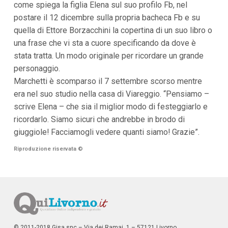
come spiega la figlia Elena sul suo profilo Fb, nel
i
postare il 12 dicembre sulla propria bacheca Fb e su
p
a
quella di Ettore Borzacchini la copertina di un suo libro o
l
una frase che vi sta a cuore specificando da dove è
i
V
stata tratta. Un modo originale per ricordare un grande
a
personaggio.
i
a
Marchetti è scomparso il 7 settembre scorso mentre
l
era nel suo studio nella casa di Viareggio. “Pensiamo –
M
e
scrive Elena – che sia il miglior modo di festeggiarlo e
n
ricordarlo. Siamo sicuri che andrebbe in brodo di
ù
P
giuggiole! Facciamogli vedere quanti siamo! Grazie”.
r
i
Riproduzione riservata
©
n
c
i
p
a
l
e
V
a
© 2011-2018 Gisa snc – Via dei Ramai, 1 – 57121 Livorno