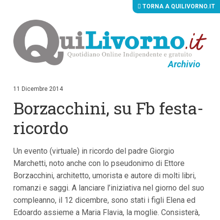
TORNA A QUILIVORNO.IT
Archivio
V
a
i
11 Dicembre 2014
a
Borzacchini, su Fb festa-
i
c
o
ricordo
n
t
e
Un evento (virtuale) in ricordo del padre Giorgio
n
u
Marchetti, noto anche con lo pseudonimo di Ettore
t
Borzacchini, architetto, umorista e autore di molti libri,
i
p
romanzi e saggi. A lanciare l’iniziativa nel giorno del suo
r
compleanno, il 12 dicembre, sono stati i figli Elena ed
i
Edoardo assieme a Maria Flavia, la moglie. Consisterà,
n
c