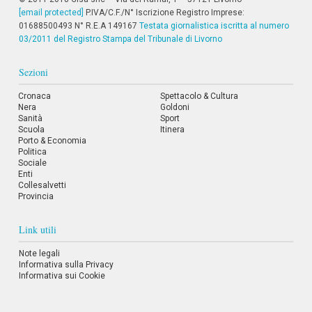
i
[email protected]
P.IVA/C.F./N° Iscrizione Registro Imprese:
i
01688500493 N° R.E.A 149167
Testata giornalistica iscritta al numero
n
03/2011 del Registro Stampa del Tribunale di Livorno
f
o
n
Sezioni
d
o
Cronaca
Spettacolo & Cultura
Nera
Goldoni
Sanità
Sport
Scuola
Itinera
Porto & Economia
Politica
Sociale
Enti
Collesalvetti
Provincia
Link utili
Note legali
Informativa sulla Privacy
Informativa sui Cookie