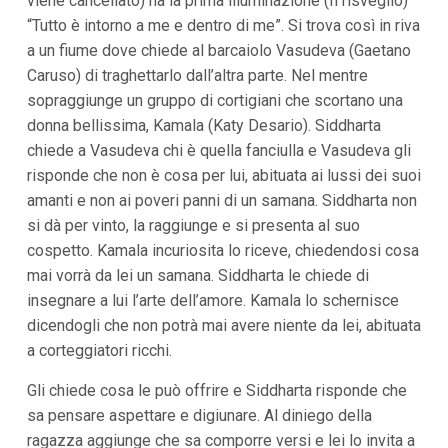
viene cancellato) ha la prima illuminazione (Il risveglio)
“Tutto è intorno a me e dentro di me”. Si trova così in riva
a un fiume dove chiede al barcaiolo Vasudeva (Gaetano
Caruso) di traghettarlo dall’altra parte. Nel mentre
sopraggiunge un gruppo di cortigiani che scortano una
donna bellissima, Kamala (Katy Desario). Siddharta
chiede a Vasudeva chi è quella fanciulla e Vasudeva gli
risponde che non è cosa per lui, abituata ai lussi dei suoi
amanti e non ai poveri panni di un samana. Siddharta non
si dà per vinto, la raggiunge e si presenta al suo
cospetto. Kamala incuriosita lo riceve, chiedendosi cosa
mai vorrà da lei un samana. Siddharta le chiede di
insegnare a lui l’arte dell’amore. Kamala lo schernisce
dicendogli che non potrà mai avere niente da lei, abituata
a corteggiatori ricchi.
Gli chiede cosa le può offrire e Siddharta risponde che
sa pensare aspettare e digiunare. Al diniego della
ragazza aggiunge che sa comporre versi e lei lo invita a