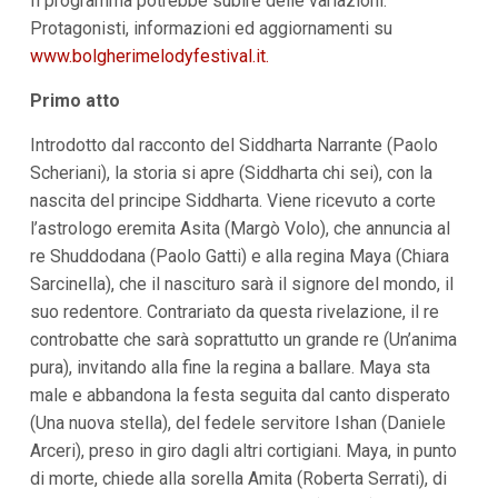
Il programma potrebbe subire delle variazioni.
Protagonisti, informazioni ed aggiornamenti su
www.bolgherimelodyfestival.it.
Primo atto
Introdotto dal racconto del Siddharta Narrante (Paolo
Scheriani), la storia si apre (Siddharta chi sei), con la
nascita del principe Siddharta. Viene ricevuto a corte
l’astrologo eremita Asita (Margò Volo), che annuncia al
re Shuddodana (Paolo Gatti) e alla regina Maya (Chiara
Sarcinella), che il nascituro sarà il signore del mondo, il
suo redentore. Contrariato da questa rivelazione, il re
controbatte che sarà soprattutto un grande re (Un’anima
pura), invitando alla fine la regina a ballare. Maya sta
male e abbandona la festa seguita dal canto disperato
(Una nuova stella), del fedele servitore Ishan (Daniele
Arceri), preso in giro dagli altri cortigiani. Maya, in punto
di morte, chiede alla sorella Amita (Roberta Serrati), di