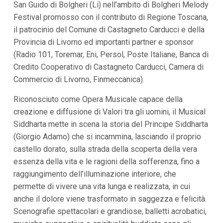
San Guido di Bolgheri (Li) nell’ambito di Bolgheri Melody
i
Festival promosso con il contributo di Regione Toscana,
p
a
il patrocinio del Comune di Castagneto Carducci e della
l
Provincia di Livorno ed importanti partner e sponsor
i
V
(Radio 101, Toremar, Eni, Persol, Poste Italiane, Banca di
a
Credito Cooperativo di Castagneto Carducci, Camera di
i
a
Commercio di Livorno, Finmeccanica).
l
M
Riconosciuto come Opera Musicale capace della
e
n
creazione e diffusione di Valori tra gli uomini, il Musical
ù
Siddharta mette in scena la storia del Principe Siddharta
P
r
(Giorgio Adamo) che si incammina, lasciando il proprio
i
castello dorato, sulla strada della scoperta della vera
n
essenza della vita e le ragioni della sofferenza, fino a
c
i
raggiungimento dell’illuminazione interiore, che
p
permette di vivere una vita lunga e realizzata, in cui
a
l
anche il dolore viene trasformato in saggezza e felicità.
e
Scenografie spettacolari e grandiose, balletti acrobatici,
V
a