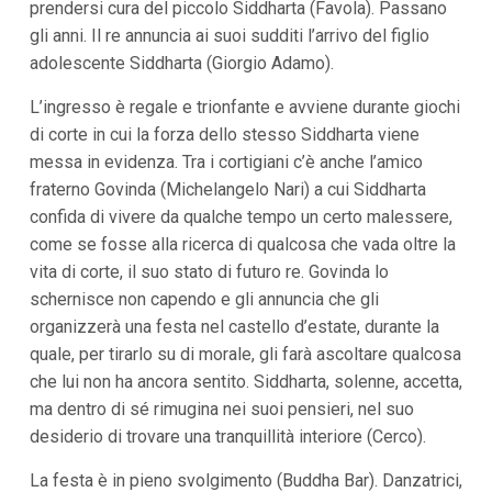
prendersi cura del piccolo Siddharta (Favola). Passano
gli anni. Il re annuncia ai suoi sudditi l’arrivo del figlio
adolescente Siddharta (Giorgio Adamo).
L’ingresso è regale e trionfante e avviene durante giochi
di corte in cui la forza dello stesso Siddharta viene
messa in evidenza. Tra i cortigiani c’è anche l’amico
fraterno Govinda (Michelangelo Nari) a cui Siddharta
confida di vivere da qualche tempo un certo malessere,
come se fosse alla ricerca di qualcosa che vada oltre la
vita di corte, il suo stato di futuro re. Govinda lo
schernisce non capendo e gli annuncia che gli
organizzerà una festa nel castello d’estate, durante la
quale, per tirarlo su di morale, gli farà ascoltare qualcosa
che lui non ha ancora sentito. Siddharta, solenne, accetta,
ma dentro di sé rimugina nei suoi pensieri, nel suo
desiderio di trovare una tranquillità interiore (Cerco).
La festa è in pieno svolgimento (Buddha Bar). Danzatrici,