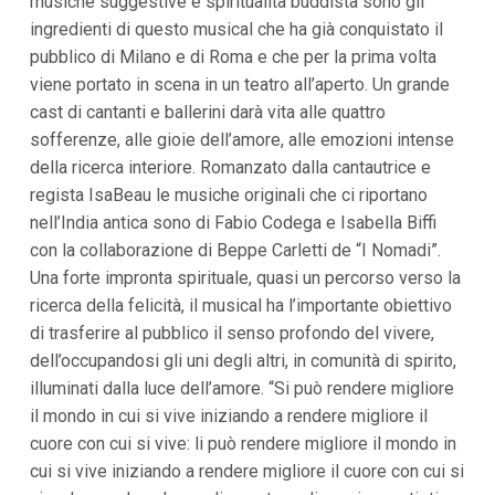
musiche suggestive e spiritualità buddista sono gli
i
ingredienti di questo musical che ha già conquistato il
i
n
pubblico di Milano e di Roma e che per la prima volta
f
viene portato in scena in un teatro all’aperto. Un grande
o
n
cast di cantanti e ballerini darà vita alle quattro
d
sofferenze, alle gioie dell’amore, alle emozioni intense
o
della ricerca interiore. Romanzato dalla cantautrice e
regista IsaBeau le musiche originali che ci riportano
nell’India antica sono di Fabio Codega e Isabella Biffi
con la collaborazione di Beppe Carletti de “I Nomadi”.
Una forte impronta spirituale, quasi un percorso verso la
ricerca della felicità, il musical ha l’importante obiettivo
di trasferire al pubblico il senso profondo del vivere,
dell’occupandosi gli uni degli altri, in comunità di spirito,
illuminati dalla luce dell’amore. “Si può rendere migliore
il mondo in cui si vive iniziando a rendere migliore il
cuore con cui si vive: li può rendere migliore il mondo in
cui si vive iniziando a rendere migliore il cuore con cui si