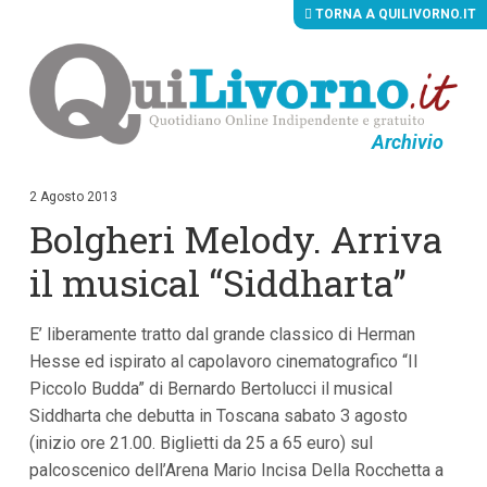
TORNA A QUILIVORNO.IT
Archivio
V
a
i
2 Agosto 2013
a
Bolgheri Melody. Arriva
i
c
o
il musical “Siddharta”
n
t
e
E’ liberamente tratto dal grande classico di Herman
n
u
Hesse ed ispirato al capolavoro cinematografico “Il
t
Piccolo Budda” di Bernardo Bertolucci il musical
i
p
Siddharta che debutta in Toscana sabato 3 agosto
r
(inizio ore 21.00. Biglietti da 25 a 65 euro) sul
i
palcoscenico dell’Arena Mario Incisa Della Rocchetta a
n
c