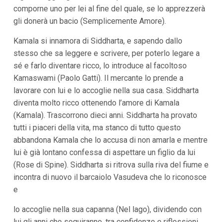
comporne uno per lei al fine del quale, se lo apprezzerà
gli donerà un bacio (Semplicemente Amore).
Kamala si innamora di Siddharta, e sapendo dallo
stesso che sa leggere e scrivere, per poterlo legare a
sé e farlo diventare ricco, lo introduce al facoltoso
Kamaswami (Paolo Gatti). Il mercante lo prende a
lavorare con lui e lo accoglie nella sua casa. Siddharta
diventa molto ricco ottenendo l’amore di Kamala
(Kamala). Trascorrono dieci anni. Siddharta ha provato
tutti i piaceri della vita, ma stanco di tutto questo
abbandona Kamala che lo accusa di non amarla e mentre
lui è già lontano confessa di aspettare un figlio da lui
(Rose di Spine). Siddharta si ritrova sulla riva del fiume e
incontra di nuovo il barcaiolo Vasudeva che lo riconosce
e
lo accoglie nella sua capanna (Nel lago), dividendo con
lui gli anni che seguiranno, tra confidenze e riflessioni.