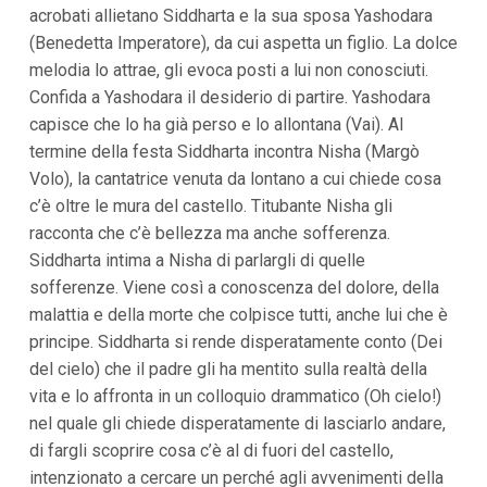
acrobati allietano Siddharta e la sua sposa Yashodara
(Benedetta Imperatore), da cui aspetta un figlio. La dolce
melodia lo attrae, gli evoca posti a lui non conosciuti.
Confida a Yashodara il desiderio di partire. Yashodara
capisce che lo ha già perso e lo allontana (Vai). Al
termine della festa Siddharta incontra Nisha (Margò
Volo), la cantatrice venuta da lontano a cui chiede cosa
c’è oltre le mura del castello. Titubante Nisha gli
racconta che c’è bellezza ma anche sofferenza.
Siddharta intima a Nisha di parlargli di quelle
sofferenze. Viene così a conoscenza del dolore, della
malattia e della morte che colpisce tutti, anche lui che è
principe. Siddharta si rende disperatamente conto (Dei
del cielo) che il padre gli ha mentito sulla realtà della
vita e lo affronta in un colloquio drammatico (Oh cielo!)
nel quale gli chiede disperatamente di lasciarlo andare,
di fargli scoprire cosa c’è al di fuori del castello,
intenzionato a cercare un perché agli avvenimenti della