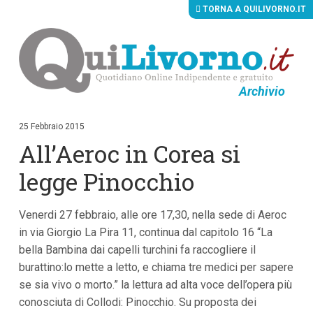
TORNA A QUILIVORNO.IT
Archivio
V
a
i
25 Febbraio 2015
a
All’Aeroc in Corea si
i
c
o
legge Pinocchio
n
t
e
Venerdi 27 febbraio, alle ore 17,30, nella sede di Aeroc
n
u
in via Giorgio La Pira 11, continua dal capitolo 16 “La
t
bella Bambina dai capelli turchini fa raccogliere il
i
p
burattino:lo mette a letto, e chiama tre medici per sapere
r
se sia vivo o morto.” la lettura ad alta voce dell’opera più
i
conosciuta di Collodi: Pinocchio. Su proposta dei
n
c