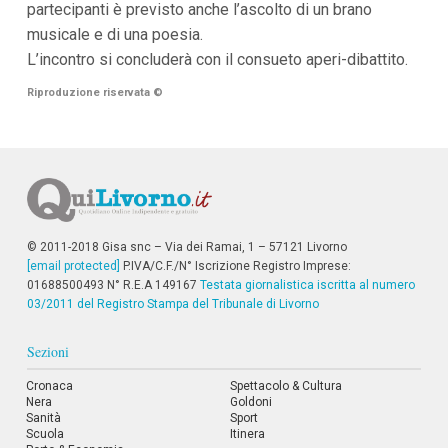
partecipanti è previsto anche l’ascolto di un brano
i
musicale e di una poesia.
p
a
L’incontro si concluderà con il consueto aperi-dibattito.
l
i
Riproduzione riservata
©
V
a
i
a
l
M
e
n
ù
© 2011-2018 Gisa snc – Via dei Ramai, 1 – 57121 Livorno
P
[email protected]
P.IVA/C.F./N° Iscrizione Registro Imprese:
r
01688500493 N° R.E.A 149167
Testata giornalistica iscritta al numero
i
03/2011 del Registro Stampa del Tribunale di Livorno
n
c
i
Sezioni
p
a
Cronaca
Spettacolo & Cultura
l
Nera
Goldoni
e
Sanità
Sport
V
Scuola
Itinera
a