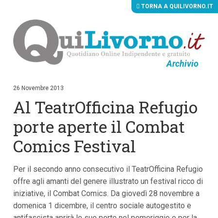
TORNA A QUILIVORNO.IT
Archivio
V
a
i
26 Novembre 2013
a
Al TeatrOfficina Refugio
i
c
o
porte aperte il Combat
n
t
Comics Festival
e
n
u
Per il secondo anno consecutivo il TeatrOfficina Refugio
t
i
offre agli amanti del genere illustrato un festival ricco di
p
iniziative, il Combat Comics. Da giovedì 28 novembre a
r
i
domenica 1 dicembre, il centro sociale autogestito e
n
antifascista aprirà le sue porte nel pomeriggio e per la
c