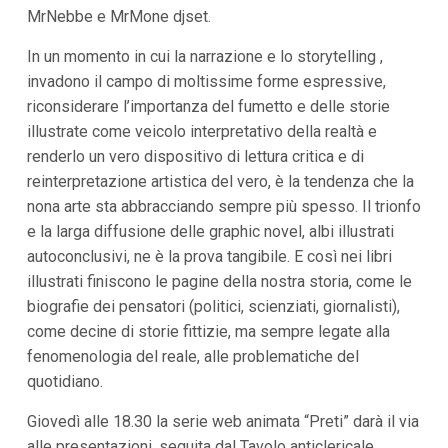
i
MrNebbe e MrMone djset.
i
n
In un momento in cui la narrazione e lo storytelling ,
f
o
invadono il campo di moltissime forme espressive,
n
riconsiderare l’importanza del fumetto e delle storie
d
illustrate come veicolo interpretativo della realtà e
o
renderlo un vero dispositivo di lettura critica e di
reinterpretazione artistica del vero, è la tendenza che la
nona arte sta abbracciando sempre più spesso. Il trionfo
e la larga diffusione delle graphic novel, albi illustrati
autoconclusivi, ne è la prova tangibile. E così nei libri
illustrati finiscono le pagine della nostra storia, come le
biografie dei pensatori (politici, scienziati, giornalisti),
come decine di storie fittizie, ma sempre legate alla
fenomenologia del reale, alle problematiche del
quotidiano.
Giovedì alle 18.30 la serie web animata “Preti” darà il via
alle presentazioni, seguita dal Tavolo anticlericale,