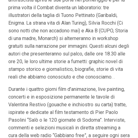
i
prima volta il Combat diventa un laboratorio: tre
p
illustratori della taglia di Tuono Pettinato (Garibaldi,
a
l
Enigma. La strana vita di Alan Turing), Silvia Rocchi (Ci
i
sono notti che non accadono mai) e Aka B (CUPO, Storia
V
a
di una madre, Monarch) si alterneranno in workshop
i
gratuiti sulla narrazione per immagini. Questi alcuni degli
a
l
autori che presenteranno sul palco, dalle ore 18.30 alle
M
ore 20, le loro ultime storie a fumetti: graphic novel di
e
n
stampo storico e giornalistico, biografie, storie di vita
ù
reali che abbiamo conosciuto e che conosciamo. .
P
r
Durante i quattro giorni film d’animazione, live painting,
i
n
concerti e in esposizione permanente le tavole di
c
Valentina Restivo (gouache e inchiostro su carta) tratte,
i
p
ispirate e dedicate al film testamento di Pier Paolo
a
Pasolini “Salò o le 120 giornate di Sodoma”. Interviste,
l
e
commenti e selezioni musicali in diretta streaming a
V
cura della web radio “Gabbiano free”, a seguire ogni sera
a