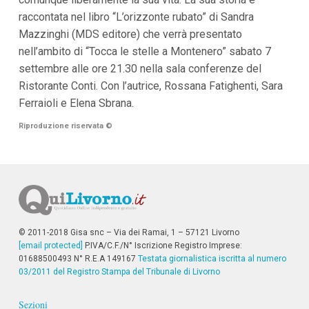
i
raccontata nel libro “L’orizzonte rubato” di Sandra
p
Mazzinghi (MDS editore) che verrà presentato
a
l
nell’ambito di “Tocca le stelle a Montenero” sabato 7
i
settembre alle ore 21.30 nella sala conferenze del
V
a
Ristorante Conti. Con l’autrice, Rossana Fatighenti, Sara
i
Ferraioli e Elena Sbrana.
a
l
Riproduzione riservata
©
M
e
n
ù
P
r
i
n
c
© 2011-2018 Gisa snc – Via dei Ramai, 1 – 57121 Livorno
i
[email protected]
p
P.IVA/C.F./N° Iscrizione Registro Imprese:
a
01688500493 N° R.E.A 149167
Testata giornalistica iscritta al numero
l
03/2011 del Registro Stampa del Tribunale di Livorno
e
V
Sezioni
a