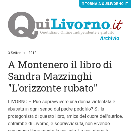
TORNA A QUILIVORNO.IT
Archivio
V
a
i
3 Settembre 2013
a
A Montenero il libro di
i
c
o
Sandra Mazzinghi
n
t
"L'orizzonte rubato"
e
n
u
LIVORNO – Può sopravvivere una donna violentata e
t
i
abusata in ogni senso dal padre pedofilo? Sì, la
p
protagonista di questo libro, amica del cuore dell’autrice,
r
i
entrambe di Livorno, è sopravvissuta, non vivendo
n
comunque liberamente la sua vita. La sua storia è
c