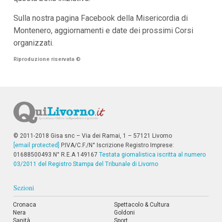
i
i
Sulla nostra pagina Facebook della Misericordia di
n
Montenero, aggiornamenti e date dei prossimi Corsi
f
o
organizzati.
n
d
Riproduzione riservata
©
o
© 2011-2018 Gisa snc – Via dei Ramai, 1 – 57121 Livorno
[email protected]
P.IVA/C.F./N° Iscrizione Registro Imprese:
01688500493 N° R.E.A 149167
Testata giornalistica iscritta al numero
03/2011 del Registro Stampa del Tribunale di Livorno
Sezioni
Cronaca
Spettacolo & Cultura
Nera
Goldoni
Sanità
Sport