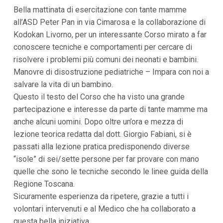
i
Bella mattinata di esercitazione con tante mamme
p
all’ASD Peter Pan in via Cimarosa e la collaborazione di
a
Kodokan Livorno, per un interessante Corso mirato a far
l
i
conoscere tecniche e comportamenti per cercare di
V
risolvere i problemi più comuni dei neonati e bambini.
a
i
Manovre di disostruzione pediatriche – Impara con noi a
a
salvare la vita di un bambino.
l
M
Questo il testo del Corso che ha visto una grande
e
partecipazione e interesse da parte di tante mamme ma
n
ù
anche alcuni uomini. Dopo oltre un’ora e mezza di
P
lezione teorica redatta dal dott. Giorgio Fabiani, si è
r
i
passati alla lezione pratica predisponendo diverse
n
“isole” di sei/sette persone per far provare con mano
c
i
quelle che sono le tecniche secondo le linee guida della
p
Regione Toscana.
a
l
Sicuramente esperienza da ripetere, grazie a tutti i
e
volontari intervenuti e al Medico che ha collaborato a
V
a
questa bella iniziativa.