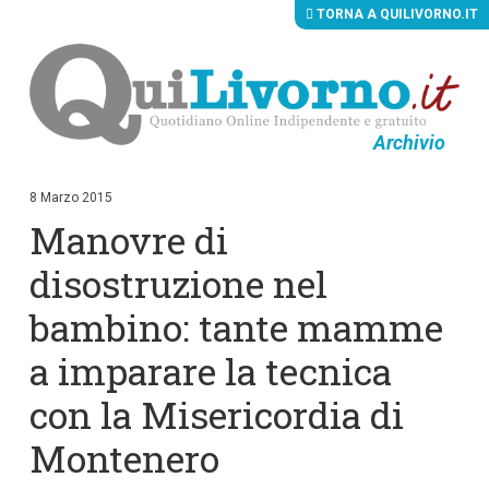
TORNA A QUILIVORNO.IT
Archivio
V
a
i
8 Marzo 2015
a
Manovre di
i
c
o
disostruzione nel
n
t
bambino: tante mamme
e
n
a imparare la tecnica
u
t
i
con la Misericordia di
p
r
Montenero
i
n
c