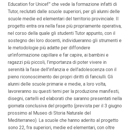
Education for Unicef” che vede la formazione infatti di
i
p
Tutor, reclutati dalle scuole superiori, per gli alunni delle
a
scuole medie ed elementari del territorio provinciale. Il
l
i
progetto entra ora nella fase più propriamente operativa,
V
nel corso della quale gli studenti Tutor appunto, con il
a
i
sostegno dei loro docenti, individueranno gli strumenti e
a
le metodologie più adatte per diffondere
l
M
un’informazione capillare e far capire, ai bambini e
e
ragazzi più piccoli, l’importanza di poter vivere in
n
serenità la fase dell’infanzia e dell’adolescenza con il
ù
P
pieno riconoscimento dei propri diritti di fanciulli. Gli
r
alunni delle scuole primarie e medie, a loro volta,
i
n
lavoreranno su questi temi per la produzione manifesti,
c
disegni, cartelli ed elaborati che saranno presentati nella
i
p
giornata conclusiva del progetto (prevista per il 3 giugno
a
prossimo al Museo di Storia Naturale del
l
e
Mediterraneo). La scuole che hanno aderito al progetto
V
sono 22, fra superiori, medie ed elementari, con oltre
a