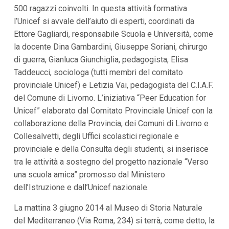
i
500 ragazzi coinvolti. In questa attività formativa
i
l’Unicef si avvale dell’aiuto di esperti, coordinati da
n
f
Ettore Gagliardi, responsabile Scuola e Università, come
o
la docente Dina Gambardini, Giuseppe Soriani, chirurgo
n
d
di guerra, Gianluca Giunchiglia, pedagogista, Elisa
o
Taddeucci, sociologa (tutti membri del comitato
provinciale Unicef) e Letizia Vai, pedagogista del C.I.A.F.
del Comune di Livorno. L’iniziativa “Peer Education for
Unicef” elaborato dal Comitato Provinciale Unicef con la
collaborazione della Provincia, dei Comuni di Livorno e
Collesalvetti, degli Uffici scolastici regionale e
provinciale e della Consulta degli studenti, si inserisce
tra le attività a sostegno del progetto nazionale “Verso
una scuola amica” promosso dal Ministero
dell’Istruzione e dall’Unicef nazionale.
La mattina 3 giugno 2014 al Museo di Storia Naturale
del Mediterraneo (Via Roma, 234) si terrà, come detto, la