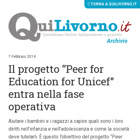
TORNA A QUILIVORNO.IT
Archivio
V
a
i
7 Febbraio 2014
a
Il progetto “Peer for
i
c
o
Education for Unicef”
n
t
entra nella fase
e
n
operativa
u
t
i
p
Aiutare i bambini e i ragazzi a capire quali sono i loro
r
diritti nell’infanzia e nell’adolescenza e come la società
i
n
deve tutelarli. È questo l’obiettivo del progetto “Peer
c