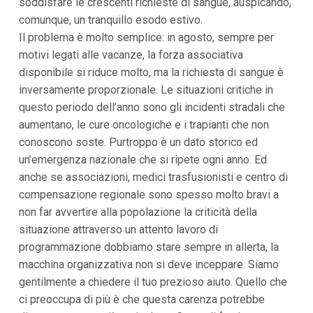
soddisfare le crescenti richieste di sangue, auspicando,
i
comunque, un tranquillo esodo estivo.
i
n
Il problema è molto semplice: in agosto, sempre per
f
motivi legati alle vacanze, la forza associativa
o
n
disponibile si riduce molto, ma la richiesta di sangue è
d
inversamente proporzionale. Le situazioni critiche in
o
questo periodo dell’anno sono gli incidenti stradali che
aumentano, le cure oncologiche e i trapianti che non
conoscono soste. Purtroppo è un dato storico ed
un’emergenza nazionale che si ripete ogni anno. Ed
anche se associazioni, medici trasfusionisti e centro di
compensazione regionale sono spesso molto bravi a
non far avvertire alla popolazione la criticità della
situazione attraverso un attento lavoro di
programmazione dobbiamo stare sempre in allerta, la
macchina organizzativa non si deve inceppare. Siamo
gentilmente a chiedere il tuo prezioso aiuto. Quello che
ci preoccupa di più è che questa carenza potrebbe