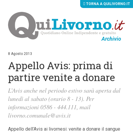
TORNA A QUILIVORNO.IT
Archivio
V
a
i
8 Agosto 2013
a
Appello Avis: prima di
i
c
o
partire venite a donare
n
t
e
L’Avis anche nel periodo estivo sarà aperta dal
n
lunedì al sabato (orario 8 - 13). Per
u
t
informazioni 0586 - 444.111, mail
i
p
livorno.comunale@avis.it
r
i
n
Appello dell’Avis ai livornesi: venite a donare il sangue
c