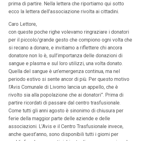
prima di partire. Nella lettera che riportiamo qui sotto
i
p
ecco la lettera dell’associazione rivolta ai cittadini.
a
l
Caro Lettore,
i
con queste poche righe volevamo ringraziare i donatori
V
a
per il piccolo/grande gesto che compiono ogni volta che
i
si recano a donare, e invitiamo a riflettere chi ancora
a
l
donatore non lo è, sull’importanza delle donazioni di
M
sangue e plasma e sul loro utilizzi, una volta donato.
e
n
Quella del sangue è un’emergenza continua, ma nel
ù
periodo estivo si sente ancor di più. Per questo motivo
P
r
l’Avis Comunale di Livorno lancia un appello, che è
i
rivolto sia alla popolazione che ai donatori”. Prima di
n
c
partire ricordati di passare dal centro trasfusionale.
i
Come tutti gli anni agosto è sinonimo di chiusura per
p
a
ferie della maggior parte delle aziende e delle
l
associazioni. L’Avis e il Centro Trasfusionale invece,
e
anche quest’anno, sono disponibili tutti i giorni per
V
a