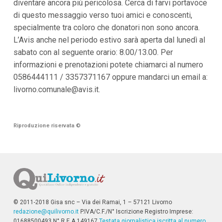
diventare ancora più pericolosa. Cerca di farvi portavoce
di questo messaggio verso tuoi amici e conoscenti,
specialmente tra coloro che donatori non sono ancora.
L’Avis anche nel periodo estivo sarà aperta dal lunedì al
sabato con al seguente orario: 8.00/13.00. Per
informazioni e prenotazioni potete chiamarci al numero
0586444111 / 3357371167 oppure mandarci un email a:
livorno.comunale@avis.it
.
Riproduzione riservata
©
© 2011-2018 Gisa snc – Via dei Ramai, 1 – 57121 Livorno
redazione@quilivorno.it
P.IVA/C.F./N° Iscrizione Registro Imprese:
01688500493 N° R.E.A 149167
Testata giornalistica iscritta al numero