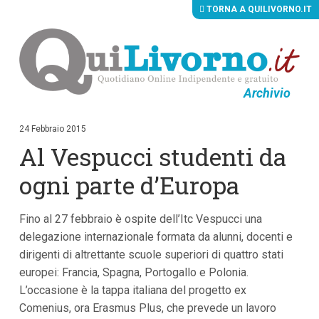
TORNA A QUILIVORNO.IT
Archivio
V
a
i
24 Febbraio 2015
a
Al Vespucci studenti da
i
c
o
ogni parte d’Europa
n
t
e
Fino al 27 febbraio è ospite dell’Itc Vespucci una
n
u
delegazione internazionale formata da alunni, docenti e
t
dirigenti di altrettante scuole superiori di quattro stati
i
p
europei: Francia, Spagna, Portogallo e Polonia.
r
L’occasione è la tappa italiana del progetto ex
i
Comenius, ora Erasmus Plus, che prevede un lavoro
n
c