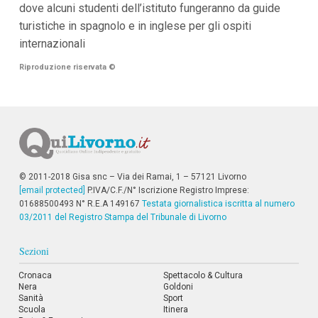
dove alcuni studenti dell’istituto fungeranno da guide
i
i
turistiche in spagnolo e in inglese per gli ospiti
n
internazionali
f
o
Riproduzione riservata
n
©
d
o
© 2011-2018 Gisa snc – Via dei Ramai, 1 – 57121 Livorno
[email protected]
P.IVA/C.F./N° Iscrizione Registro Imprese:
01688500493 N° R.E.A 149167
Testata giornalistica iscritta al numero
03/2011 del Registro Stampa del Tribunale di Livorno
Sezioni
Cronaca
Spettacolo & Cultura
Nera
Goldoni
Sanità
Sport
Scuola
Itinera