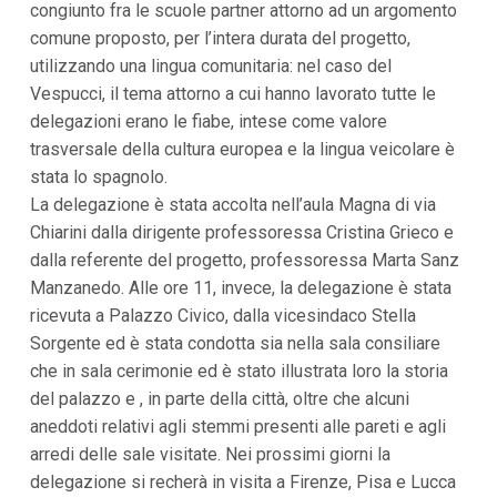
congiunto fra le scuole partner attorno ad un argomento
i
comune proposto, per l’intera durata del progetto,
p
a
utilizzando una lingua comunitaria: nel caso del
l
Vespucci, il tema attorno a cui hanno lavorato tutte le
i
V
delegazioni erano le fiabe, intese come valore
a
trasversale della cultura europea e la lingua veicolare è
i
a
stata lo spagnolo.
l
La delegazione è stata accolta nell’aula Magna di via
M
e
Chiarini dalla dirigente professoressa Cristina Grieco e
n
dalla referente del progetto, professoressa Marta Sanz
ù
P
Manzanedo. Alle ore 11, invece, la delegazione è stata
r
ricevuta a Palazzo Civico, dalla vicesindaco Stella
i
n
Sorgente ed è stata condotta sia nella sala consiliare
c
che in sala cerimonie ed è stato illustrata loro la storia
i
p
del palazzo e , in parte della città, oltre che alcuni
a
aneddoti relativi agli stemmi presenti alle pareti e agli
l
arredi delle sale visitate. Nei prossimi giorni la
e
V
delegazione si recherà in visita a Firenze, Pisa e Lucca
a