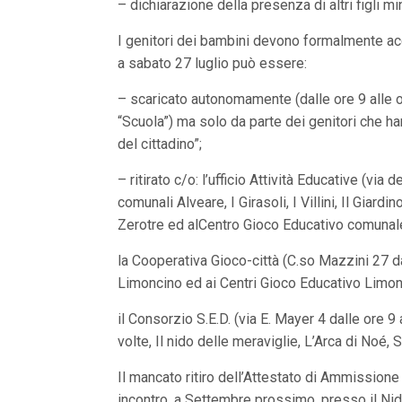
V
– dichiarazione della presenza di altri figli mi
a
i
I genitori dei bambini devono formalmente ac
i
a sabato 27 luglio può essere:
n
f
o
– scaricato autonomamente (dalle ore 9 alle or
n
“Scuola”) ma solo da parte dei genitori che h
d
o
del cittadino”;
– ritirato c/o: l’ufficio Attività Educative (vi
comunali Alveare, I Girasoli, I Villini, Il Giard
Zerotre ed alCentro Gioco Educativo comunal
la Cooperativa Gioco-città (C.so Mazzini 27 dall
Limoncino ed ai Centri Gioco Educativo Limon
il Consorzio S.E.D. (via E. Mayer 4 dalle ore 9
volte, Il nido delle meraviglie, L’Arca di Noé,
Il mancato ritiro dell’Attestato di Ammissione
incontro, a Settembre prossimo, presso il Nid