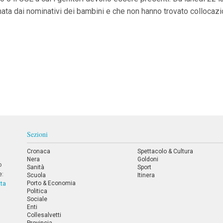
mata dai nominativi dei bambini e che non hanno trovato collocazio
Sezioni
Cronaca
Spettacolo & Cultura
Nera
Goldoni
o
Sanità
Sport
e:
Scuola
Itinera
Porto & Economia
tta
Politica
Sociale
Enti
Collesalvetti