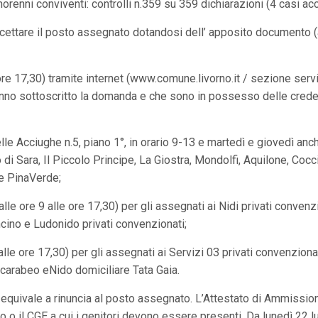
norenni conviventi: controlli n.359 su 359 dichiarazioni (4 casi acc
cettare il posto assegnato dotandosi dell’ apposito documento (
e 17,30) tramite internet (www.comune.livorno.it / sezione serviz
anno sottoscritto la domanda e che sono in possesso delle credenz
a delle Acciughe n.5, piano 1°, in orario 9-13 e martedì e giovedì an
ino di Sara, Il Piccolo Principe, La Giostra, Mondolfi, Aquilone, Cocci
e PinaVerde;
e ore 9 alle ore 17,30) per gli assegnati ai Nidi privati convenzion
cino e Ludonido privati convenzionati;
 alle ore 17,30) per gli assegnati ai Servizi 03 privati convenzio
 Scarabeo eNido domiciliare Tata Gaia.
 equivale a rinuncia al posto assegnato. L’Attestato di Ammissione
o o il CGE a cui i genitori devono essere presenti. Da lunedì 22 