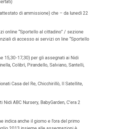
ertati)
attestato di ammissione) che – da lunedì 22
i online “Sportello al cittadino” / sezione
iali di accesso ai servizi on line “Sportello
che 15,30-17,30) per gli assegnati ai Nidi
nella, Colibrì, Pirandello, Salviano, Santelli,
ati Casa del Re, Chicchirillò, Il Satellite,
nati Nidi ABC Nursery, BabyGarden, C’era 2
 indica anche il giorno e l’ora del primo
luglio 2013 insieme alle assegnazioni è