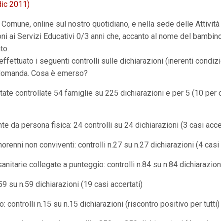
dic 2011)
l Comune, online sul nostro quotidiano, e nella sede delle Attivit
oni ai Servizi Educativi 0/3 anni che, accanto al nome del bambino
to.
fettuato i seguenti controlli sulle dichiarazioni (inerenti condiz
o domanda. Cosa è emerso?
te controllate 54 famiglie su 225 dichiarazioni e per 5 (10 per c
e da persona fisica: 24 controlli su 24 dichiarazioni (3 casi acce
norenni non conviventi: controlli n.27 su n.27 dichiarazioni (4 casi 
nitarie collegate a punteggio: controlli n.84 su n.84 dichiarazioni
59 su n.59 dichiarazioni (19 casi accertati)
controlli n.15 su n.15 dichiarazioni (riscontro positivo per tutti)