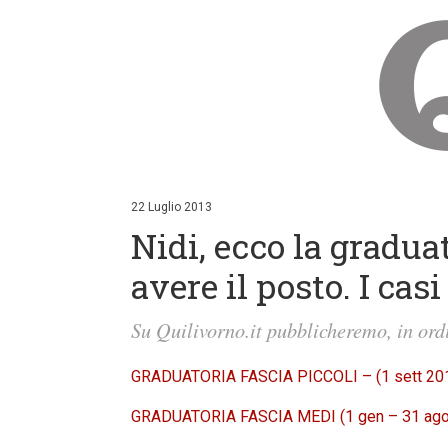
V
a
i
22 Luglio 2013
a
Nidi, ecco la gradua
i
c
o
avere il posto. I cas
n
t
e
Su Quilivorno.it pubblicheremo, in ordi
n
u
t
GRADUATORIA FASCIA PICCOLI – (1 sett 201
i
p
GRADUATORIA FASCIA MEDI (1 gen – 31 ago
r
i