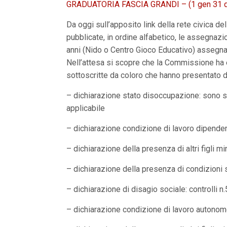
GRADUATORIA FASCIA GRANDI – (1 gen 31 
n
c
i
Da oggi sull’apposito link della rete civica de
p
pubblicate, in ordine alfabetico, le assegnazi
a
l
anni (Nido o Centro Gioco Educativo) assegna
i
Nell’attesa si scopre che la Commissione ha ef
V
a
sottoscritte da coloro che hanno presentat
i
a
– dichiarazione stato disoccupazione: sono sta
l
applicabile
M
e
n
– dichiarazione condizione di lavoro dipendent
ù
P
– dichiarazione della presenza di altri figli mi
r
i
– dichiarazione della presenza di condizioni sa
n
c
i
– dichiarazione di disagio sociale: controlli n.
p
a
– dichiarazione condizione di lavoro autonomo: 
l
e