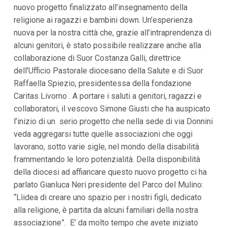
nuovo progetto finalizzato all’insegnamento della
i
p
religione ai ragazzi e bambini down. Un’esperienza
a
nuova per la nostra città che, grazie all’intraprendenza di
l
i
alcuni genitori, è stato possibile realizzare anche alla
V
collaborazione di Suor Costanza Galli, direttrice
a
i
dell’Ufficio Pastorale diocesano della Salute e di Suor
a
Raffaella Spiezio, presidentessa della fondazione
l
M
Caritas Livorno . A portare i saluti a genitori, ragazzi e
e
collaboratori, il vescovo Simone Giusti che ha auspicato
n
l’inizio di un serio progetto che nella sede di via Donnini
ù
P
veda aggregarsi tutte quelle associazioni che oggi
r
lavorano, sotto varie sigle, nel mondo della disabilità
i
n
frammentando le loro potenzialità. Della disponibilità
c
della diocesi ad affiancare questo nuovo progetto ci ha
i
p
parlato Gianluca Neri presidente del Parco del Mulino:
a
“Lìidea di creare uno spazio per i nostri figli, dedicato
l
e
alla religione, è partita da alcuni familiari della nostra
V
associazione”. E’ da molto tempo che avete iniziato
a