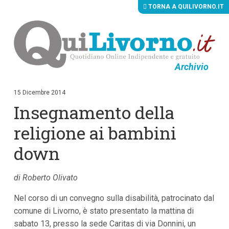
TORNA A QUILIVORNO.IT
Archivio
V
a
i
15 Dicembre 2014
a
Insegnamento della
i
c
o
religione ai bambini
n
t
down
e
n
u
di Roberto Olivato
t
i
p
Nel corso di un convegno sulla disabilità, patrocinato dal
r
comune di Livorno, è stato presentato la mattina di
i
n
sabato 13, presso la sede Caritas di via Donnini, un
c