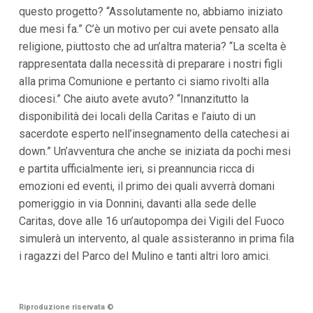
i
questo progetto? “Assolutamente no, abbiamo iniziato
i
due mesi fa.” C’è un motivo per cui avete pensato alla
n
f
religione, piuttosto che ad un’altra materia? “La scelta è
o
rappresentata dalla necessità di preparare i nostri figli
n
d
alla prima Comunione e pertanto ci siamo rivolti alla
o
diocesi.” Che aiuto avete avuto? “Innanzitutto la
disponibilità dei locali della Caritas e l’aiuto di un
sacerdote esperto nell’insegnamento della catechesi ai
down.” Un’avventura che anche se iniziata da pochi mesi
e partita ufficialmente ieri, si preannuncia ricca di
emozioni ed eventi, il primo dei quali avverrà domani
pomeriggio in via Donnini, davanti alla sede delle
Caritas, dove alle 16 un’autopompa dei Vigili del Fuoco
simulerà un intervento, al quale assisteranno in prima fila
i ragazzi del Parco del Mulino e tanti altri loro amici.
Riproduzione riservata
©