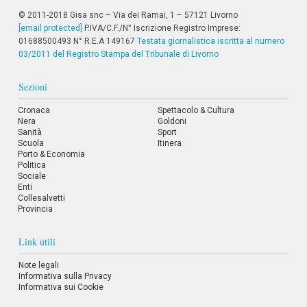
i
© 2011-2018 Gisa snc – Via dei Ramai, 1 – 57121 Livorno
i
[email protected]
P.IVA/C.F./N° Iscrizione Registro Imprese:
n
01688500493 N° R.E.A 149167
Testata giornalistica iscritta al numero
f
o
03/2011 del Registro Stampa del Tribunale di Livorno
n
d
Sezioni
o
Cronaca
Spettacolo & Cultura
Nera
Goldoni
Sanità
Sport
Scuola
Itinera
Porto & Economia
Politica
Sociale
Enti
Collesalvetti
Provincia
Link utili
Note legali
Informativa sulla Privacy
Informativa sui Cookie