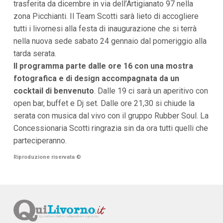
trasferita da dicembre in via dell’Artigianato 97 nella
i
zona Picchianti. Il Team Scotti sarà lieto di accogliere
p
a
tutti i livornesi alla festa di inaugurazione che si terrà
l
nella nuova sede sabato 24 gennaio dal pomeriggio alla
i
V
tarda serata.
a
Il programma parte dalle ore 16 con una mostra
i
a
fotografica e di design accompagnata da un
l
cocktail di benvenuto
. Dalle 19 ci sarà un aperitivo con
M
e
open bar, buffet e Dj set. Dalle ore 21,30 si chiude la
n
serata con musica dal vivo con il gruppo Rubber Soul. La
ù
P
Concessionaria Scotti ringrazia sin da ora tutti quelli che
r
parteciperanno.
i
n
Riproduzione riservata
©
c
i
p
a
l
e
V
a