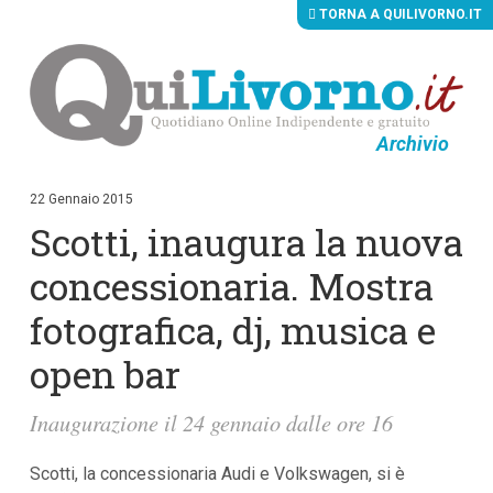
TORNA A QUILIVORNO.IT
Archivio
V
a
i
22 Gennaio 2015
a
Scotti, inaugura la nuova
i
c
o
concessionaria. Mostra
n
t
fotografica, dj, musica e
e
n
open bar
u
t
i
Inaugurazione il 24 gennaio dalle ore 16
p
r
i
Scotti, la concessionaria Audi e Volkswagen, si è
n
c