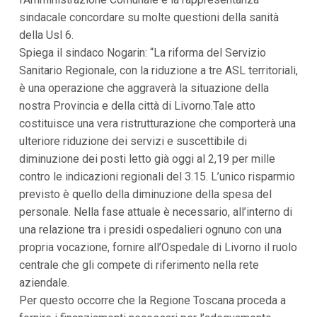
i
sindacale concordare su molte questioni della sanità
p
della Usl 6.
a
l
Spiega il sindaco Nogarin: “La riforma del Servizio
i
Sanitario Regionale, con la riduzione a tre ASL territoriali,
V
a
è una operazione che aggraverà la situazione della
i
nostra Provincia e della città di Livorno.Tale atto
a
l
costituisce una vera ristrutturazione che comporterà una
M
ulteriore riduzione dei servizi e suscettibile di
e
n
diminuzione dei posti letto già oggi al 2,19 per mille
ù
contro le indicazioni regionali del 3.15. L’unico risparmio
P
r
previsto è quello della diminuzione della spesa del
i
personale. Nella fase attuale è necessario, all’interno di
n
una relazione tra i presidi ospedalieri ognuno con una
c
i
propria vocazione, fornire all’Ospedale di Livorno il ruolo
p
centrale che gli compete di riferimento nella rete
a
l
aziendale.
e
Per questo occorre che la Regione Toscana proceda a
V
a