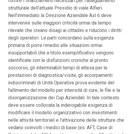
fornire i finanziamenti necessari per l’adeguamento
i
strutturale dell’attuale Presidio di viale Alfieri.
i
n
Nell’immediato la Direzione Aziendale Asl 6 deve
f
intervenire sulle maggiori criticità ormai da tempo
o
n
rilevate che creano disagi ai cittadini e riducono i diritti
d
degli operatori. Le parti concordano sulla esigenza
o
primaria di porre rimedio alle situazioni ormai
insopportabili che a titolo esemplificativo vengono
identificate con le disfunzioni croniche al pronto
soccorso, gli interminabili tempi di attesa per le
prestazioni di diagnostica/visite, gli accorpamenti
indiscriminati di Unità Operative prova evidente del
fallimento del modello per intensità di cure, le file e la
disorganizzazione dei Cup Aziendali. In tale contesto
deve essere collocata la inderogabile esigenza di
modificare il modello organizzativo con investimenti
nelle attività territoriali e l’attivazione delle strutture che
vedano coinvolti i medici di base (es. AFT, Case di