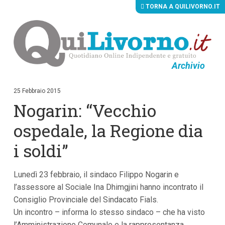
TORNA A QUILIVORNO.IT
Archivio
V
a
i
25 Febbraio 2015
a
Nogarin: “Vecchio
i
c
o
ospedale, la Regione dia
n
t
i soldi”
e
n
u
Lunedì 23 febbraio, il sindaco Filippo Nogarin e
t
i
l’assessore al Sociale Ina Dhimgjini hanno incontrato il
p
Consiglio Provinciale del Sindacato Fials.
r
i
Un incontro – informa lo stesso sindaco – che ha visto
n
l’Amministrazione Comunale e la rappresentanza
c