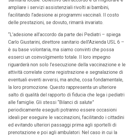
i
ampliare i servizi assistenziali rivolti ai bambini,
p
facilitando l’adesione ai programmi vaccinali. Il costo
a
l
delle prestazioni, se dovuto, rimarrà invariato.
i
V
“L’adesione all’accordo da parte dei Pediatri – spiega
a
i
Carlo Giustarini, direttore sanitario dell’Azienda USL 6 –
a
è su base volontaria, ma siamo convinti che possa
l
M
esserci un coinvolgimento totale. Il loro impegno
e
riguarderà non solo l’esecuzione della vaccinazione e le
n
attività correlate come registrazione e segnalazione di
ù
P
eventuali eventi avversi, ma anche, cosa fondamentale,
r
la loro promozione. Questo rappresenta un ulteriore
i
n
salto di qualità del rapporto di fiducia che lega i pediatri
c
alle famiglie. Gli stessi “Bilanci di salute”
i
p
periodicamente eseguiti potranno essere occasioni
a
ideali per eseguire le vaccinazioni, facilitando i cittadini
l
e
ed evitando ulteriori passaggi prima agli sportelli di
V
prenotazione e poi agli ambulatori. Nel caso in cui la
a