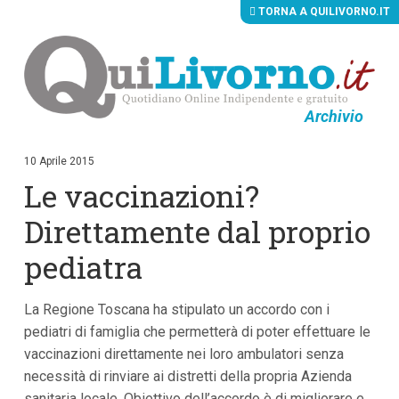
TORNA A QUILIVORNO.IT
Archivio
V
a
i
10 Aprile 2015
a
Le vaccinazioni?
i
c
o
Direttamente dal proprio
n
t
pediatra
e
n
u
La Regione Toscana ha stipulato un accordo con i
t
i
pediatri di famiglia che permetterà di poter effettuare le
p
vaccinazioni direttamente nei loro ambulatori senza
r
i
necessità di rinviare ai distretti della propria Azienda
n
sanitaria locale. Obiettivo dell’accordo è di migliorare e
c