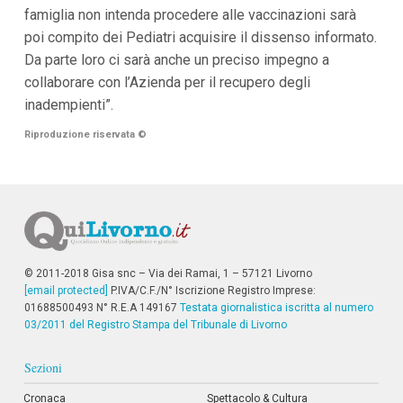
i
famiglia non intenda procedere alle vaccinazioni sarà
i
poi compito dei Pediatri acquisire il dissenso informato.
n
f
Da parte loro ci sarà anche un preciso impegno a
o
collaborare con l’Azienda per il recupero degli
n
d
inadempienti”.
o
Riproduzione riservata
©
© 2011-2018 Gisa snc – Via dei Ramai, 1 – 57121 Livorno
[email protected]
P.IVA/C.F./N° Iscrizione Registro Imprese:
01688500493 N° R.E.A 149167
Testata giornalistica iscritta al numero
03/2011 del Registro Stampa del Tribunale di Livorno
Sezioni
Cronaca
Spettacolo & Cultura