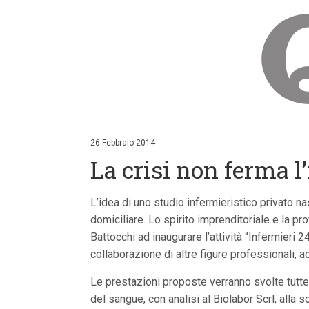
V
a
i
26 Febbraio 2014
a
La crisi non ferma l
i
c
o
n
L’idea di uno studio infermieristico privato n
t
domiciliare. Lo spirito imprenditoriale e la 
e
n
Battocchi ad inaugurare l’attività “Infermieri 
u
collaborazione di altre figure professionali, a
t
i
p
Le prestazioni proposte verranno svolte tutte 
r
del sangue, con analisi al Biolabor Scrl, all
i