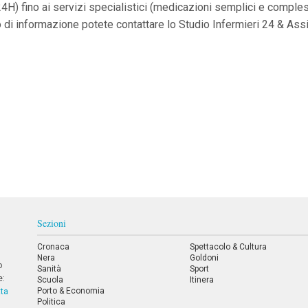
4H) fino ai servizi specialistici (medicazioni semplici e comple
tipo di informazione potete contattare lo Studio Infermieri 24 & 
Sezioni
Cronaca
Spettacolo & Cultura
Nera
Goldoni
o
Sanità
Sport
e:
Scuola
Itinera
Porto & Economia
tta
Politica