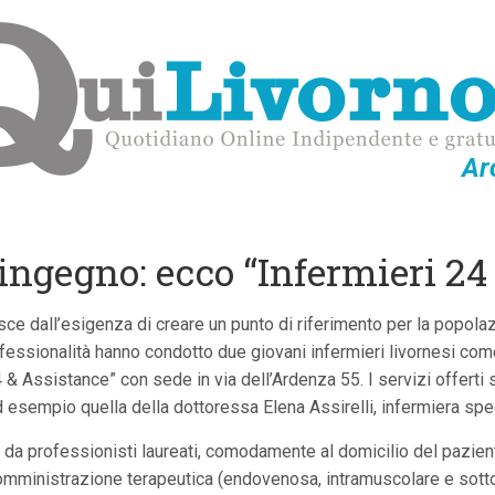
Ar
’ingegno: ecco “Infermieri 24
asce dall’esigenza di creare un punto di riferimento per la popol
professionalità hanno condotto due giovani infermieri livornesi c
24 & Assistance” con sede in via dell’Ardenza 55. I servizi offerti 
d esempio quella della dottoressa Elena Assirelli, infermiera spec
da professionisti laureati, comodamente al domicilio del paziente
a somministrazione terapeutica (endovenosa, intramuscolare e so