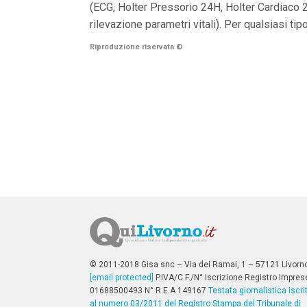
(ECG, Holter Pressorio 24H, Holter Cardiaco 2
n
c
rilevazione parametri vitali). Per qualsiasi 
i
p
Riproduzione riservata
©
a
l
i
V
a
i
a
l
M
e
n
ù
P
r
i
n
c
i
p
© 2011-2018 Gisa snc – Via dei Ramai, 1 – 57121 Livorn
a
[email protected]
P.IVA/C.F./N° Iscrizione Registro Impres
l
01688500493 N° R.E.A 149167
Testata giornalistica iscri
e
al numero 03/2011 del Registro Stampa del Tribunale di