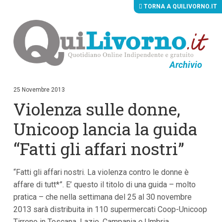
TORNA A QUILIVORNO.IT
Archivio
V
a
i
25 Novembre 2013
a
Violenza sulle donne,
i
c
o
Unicoop lancia la guida
n
t
“Fatti gli affari nostri”
e
n
u
“Fatti gli affari nostri. La violenza contro le donne è
t
i
affare di tutt*”. E’ questo il titolo di una guida – molto
p
pratica – che nella settimana del 25 al 30 novembre
r
i
2013 sarà distribuita in 110 supermercati Coop-Unicoop
n
Tirreno in Toscana, Lazio, Campania e Umbria.
c