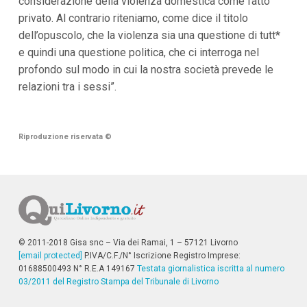
considerazione della violenza domestica come fatto
i
privato. Al contrario riteniamo, come dice il titolo
i
n
dell’opuscolo, che la violenza sia una questione di tutt*
f
e quindi una questione politica, che ci interroga nel
o
n
profondo sul modo in cui la nostra società prevede le
d
relazioni tra i sessi”.
o
Riproduzione riservata
©
© 2011-2018 Gisa snc – Via dei Ramai, 1 – 57121 Livorno
[email protected]
P.IVA/C.F./N° Iscrizione Registro Imprese:
01688500493 N° R.E.A 149167
Testata giornalistica iscritta al numero
03/2011 del Registro Stampa del Tribunale di Livorno