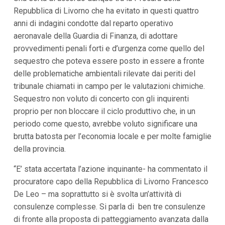
i
Repubblica di Livorno che ha evitato in questi quattro
i
anni di indagini condotte dal reparto operativo
n
f
aeronavale della Guardia di Finanza, di adottare
o
provvedimenti penali forti e d’urgenza come quello del
n
d
sequestro che poteva essere posto in essere a fronte
o
delle problematiche ambientali rilevate dai periti del
tribunale chiamati in campo per le valutazioni chimiche.
Sequestro non voluto di concerto con gli inquirenti
proprio per non bloccare il ciclo produttivo che, in un
periodo come questo, avrebbe voluto significare una
brutta batosta per l’economia locale e per molte famiglie
della provincia.
“E’ stata accertata l’azione inquinante- ha commentato il
procuratore capo della Repubblica di Livorno Francesco
De Leo – ma soprattutto si è svolta un’attività di
consulenze complesse. Si parla di ben tre consulenze
di fronte alla proposta di patteggiamento avanzata dalla