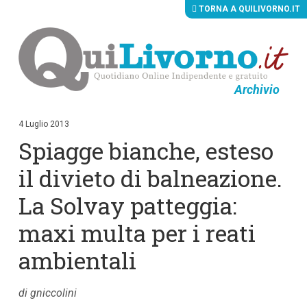
TORNA A QUILIVORNO.IT
Archivio
V
a
i
4 Luglio 2013
a
Spiagge bianche, esteso
i
c
o
il divieto di balneazione.
n
t
La Solvay patteggia:
e
n
maxi multa per i reati
u
t
i
ambientali
p
r
i
di gniccolini
n
c