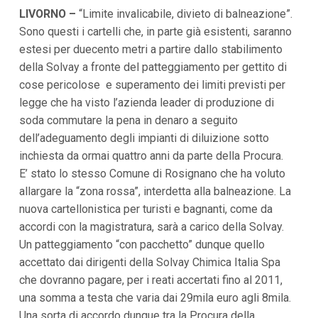
i
LIVORNO –
“Limite invalicabile, divieto di balneazione”.
p
Sono questi i cartelli che, in parte già esistenti, saranno
a
estesi per duecento metri a partire dallo stabilimento
l
i
della Solvay a fronte del patteggiamento per gettito di
V
cose pericolose e superamento dei limiti previsti per
a
i
legge che ha visto l’azienda leader di produzione di
a
soda commutare la pena in denaro a seguito
l
M
dell’adeguamento degli impianti di diluizione sotto
e
inchiesta da ormai quattro anni da parte della Procura.
n
ù
E’ stato lo stesso Comune di Rosignano che ha voluto
P
allargare la “zona rossa”, interdetta alla balneazione. La
r
i
nuova cartellonistica per turisti e bagnanti, come da
n
accordi con la magistratura, sarà a carico della Solvay.
c
i
Un patteggiamento “con pacchetto” dunque quello
p
accettato dai dirigenti della Solvay Chimica Italia Spa
a
l
che dovranno pagare, per i reati accertati fino al 2011,
e
una somma a testa che varia dai 29mila euro agli 8mila.
V
a
Una sorta di accordo dunque tra la Procura della