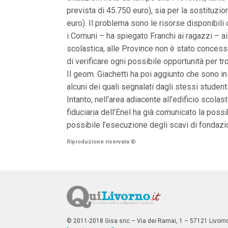
n
prevista di 45.750 euro), sia per la sostituzio
c
i
euro). Il problema sono le risorse disponibili
p
i Comuni – ha spiegato Franchi ai ragazzi – ai q
a
scolastica, alle Province non è stato concesso 
l
i
di verificare ogni possibile opportunità per tr
V
Il geom. Giachetti ha poi aggiunto che sono in 
a
i
alcuni dei quali segnalati dagli stessi studenti
a
Intanto, nell’area adiacente all’edificio scola
l
M
fiduciaria dell’Enel ha già comunicato la possi
e
possibile l’esecuzione degli scavi di fondazio
n
ù
Riproduzione riservata
©
P
r
i
n
c
i
p
a
l
e
© 2011-2018 Gisa snc – Via dei Ramai, 1 – 57121 Livorn