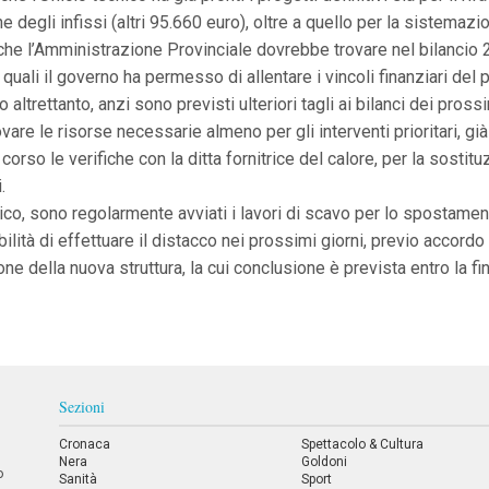
ne degli infissi (altri 95.660 euro), oltre a quello per la sistema
 che l’Amministrazione Provinciale dovrebbe trovare nel bilancio 2
uali il governo ha permesso di allentare i vincoli finanziari del patt
altrettanto, anzi sono previsti ulteriori tagli ai bilanci dei pro
ovare le risorse necessarie almeno per gli interventi prioritari, gi
corso le verifiche con la ditta fornitrice del calore, per la sostit
.
stico, sono regolarmente avviati i lavori di scavo per lo spostament
bilità di effettuare il distacco nei prossimi giorni, previo accord
ne della nuova struttura, la cui conclusione è prevista entro la fi
Sezioni
Cronaca
Spettacolo & Cultura
Nera
Goldoni
o
Sanità
Sport