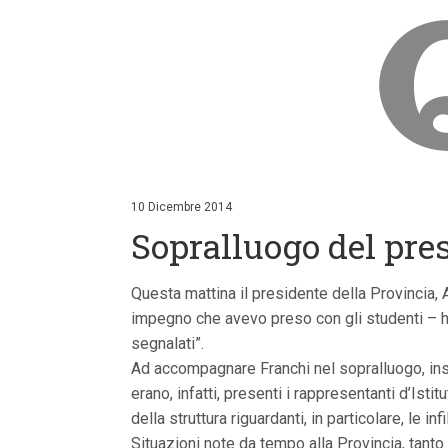
V
a
i
10 Dicembre 2014
a
Sopralluogo del pres
i
c
o
n
Questa mattina il presidente della Provincia, A
t
impegno che avevo preso con gli studenti – ha
e
n
segnalati”.
u
Ad accompagnare Franchi nel sopralluogo, insie
t
i
erano, infatti, presenti i rappresentanti d’Isti
p
della struttura riguardanti, in particolare, le inf
r
i
Situazioni note da tempo alla Provincia, tanto c