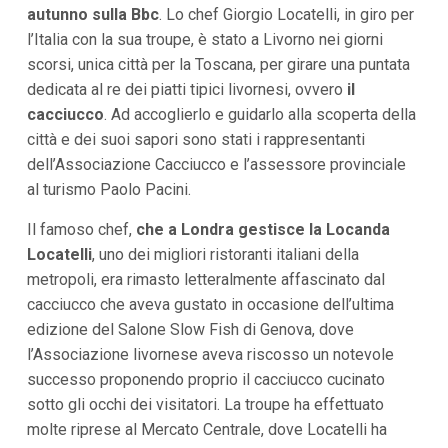
autunno sulla Bbc
. Lo chef Giorgio Locatelli, in giro per
i
p
l’Italia con la sua troupe, è stato a Livorno nei giorni
a
scorsi, unica città per la Toscana, per girare una puntata
l
i
dedicata al re dei piatti tipici livornesi, ovvero
il
V
cacciucco
. Ad accoglierlo e guidarlo alla scoperta della
a
i
città e dei suoi sapori sono stati i rappresentanti
a
dell’Associazione Cacciucco e l’assessore provinciale
l
M
al turismo Paolo Pacini.
e
n
Il famoso chef,
che a Londra gestisce la Locanda
ù
Locatelli
, uno dei migliori ristoranti italiani della
P
r
metropoli, era rimasto letteralmente affascinato dal
i
cacciucco che aveva gustato in occasione dell’ultima
n
c
edizione del Salone Slow Fish di Genova, dove
i
l’Associazione livornese aveva riscosso un notevole
p
a
successo proponendo proprio il cacciucco cucinato
l
sotto gli occhi dei visitatori. La troupe ha effettuato
e
V
molte riprese al Mercato Centrale, dove Locatelli ha
a