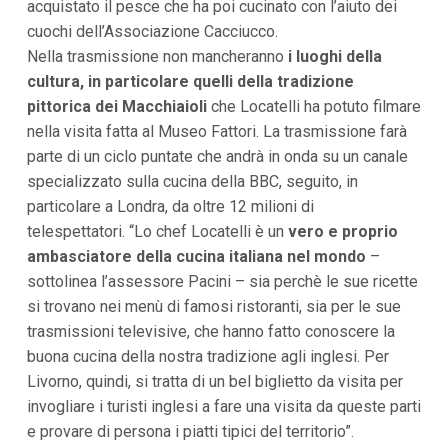
acquistato il pesce che ha poi cucinato con l’aiuto dei
i
i
cuochi dell’Associazione Cacciucco.
n
Nella trasmissione non mancheranno
i luoghi della
f
o
cultura, in particolare quelli della tradizione
n
pittorica dei Macchiaioli
che Locatelli ha potuto filmare
d
nella visita fatta al Museo Fattori. La trasmissione farà
o
parte di un ciclo puntate che andrà in onda su un canale
specializzato sulla cucina della BBC, seguito, in
particolare a Londra, da oltre 12 milioni di
telespettatori. “Lo chef Locatelli è un
vero e proprio
ambasciatore della cucina italiana nel mondo
–
sottolinea l’assessore Pacini – sia perchè le sue ricette
si trovano nei menù di famosi ristoranti, sia per le sue
trasmissioni televisive, che hanno fatto conoscere la
buona cucina della nostra tradizione agli inglesi. Per
Livorno, quindi, si tratta di un bel biglietto da visita per
invogliare i turisti inglesi a fare una visita da queste parti
e provare di persona i piatti tipici del territorio”.