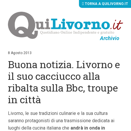
TORNA A QUILIVORNO.IT
Archivio
V
a
i
8 Agosto 2013
a
Buona notizia. Livorno e
i
c
o
il suo cacciucco alla
n
t
ribalta sulla Bbc, troupe
e
n
in città
u
t
i
p
Livorno, le sue tradizioni culinarie e la sua cultura
r
saranno protagonisti di una trasmissione dedicata ai
i
n
luoghi della cucina italiana che
andrà in onda in
c