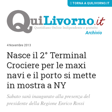
TORNA A QUILIVORNO.IT
Archivio
V
a
i
4 Novembre 2013
a
Nasce il 2° Terminal
i
c
o
Crociere per le maxi
n
t
navi e il porto si mette
e
n
in mostra a NY
u
t
i
Sabato sarà inaugurato alla presenza del
p
r
presidente della Regione Enrico Rossi
i
n
c