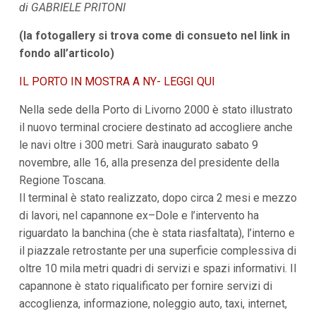
di GABRIELE PRITONI
i
p
(la fotogallery si trova come di consueto nel link in
a
l
fondo all’articolo)
i
V
IL PORTO IN MOSTRA A NY- LEGGI QUI
a
i
a
Nella sede della Porto di Livorno 2000 è stato illustrato
l
il nuovo terminal crociere destinato ad accogliere anche
M
le navi oltre i 300 metri. Sarà inaugurato sabato 9
e
n
novembre, alle 16, alla presenza del presidente della
ù
Regione Toscana.
P
r
Il terminal è stato realizzato, dopo circa 2 mesi e mezzo
i
di lavori, nel capannone ex–Dole e l’intervento ha
n
c
riguardato la banchina (che è stata riasfaltata), l’interno e
i
il piazzale retrostante per una superficie complessiva di
p
a
oltre 10 mila metri quadri di servizi e spazi informativi. Il
l
capannone è stato riqualificato per fornire servizi di
e
V
accoglienza, informazione, noleggio auto, taxi, internet,
a