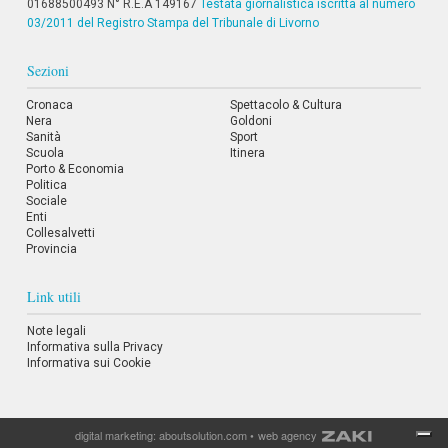
01688500493 N° R.E.A 149167
Testata giornalistica iscritta al numero
03/2011 del Registro Stampa del Tribunale di Livorno
Sezioni
Cronaca
Spettacolo & Cultura
Nera
Goldoni
Sanità
Sport
Scuola
Itinera
Porto & Economia
Politica
Sociale
Enti
Collesalvetti
Provincia
Link utili
Note legali
Informativa sulla Privacy
Informativa sui Cookie
digital marketing:
aboutsolution.com
•
web agency