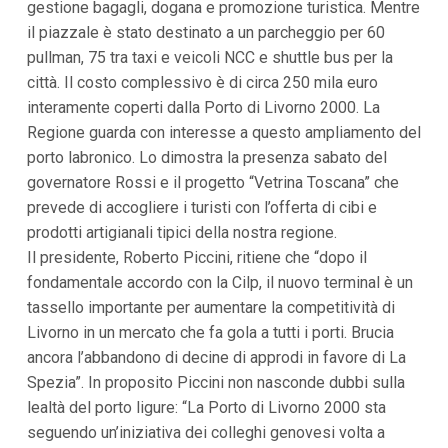
gestione bagagli, dogana e promozione turistica. Mentre
i
i
il piazzale è stato destinato a un parcheggio per 60
n
pullman, 75 tra taxi e veicoli NCC e shuttle bus per la
f
o
città. Il costo complessivo è di circa 250 mila euro
n
interamente coperti dalla Porto di Livorno 2000. La
d
o
Regione guarda con interesse a questo ampliamento del
porto labronico. Lo dimostra la presenza sabato del
governatore Rossi e il progetto “Vetrina Toscana” che
prevede di accogliere i turisti con l’offerta di cibi e
prodotti artigianali tipici della nostra regione.
Il presidente, Roberto Piccini, ritiene che “dopo il
fondamentale accordo con la Cilp, il nuovo terminal è un
tassello importante per aumentare la competitività di
Livorno in un mercato che fa gola a tutti i porti. Brucia
ancora l’abbandono di decine di approdi in favore di La
Spezia”. In proposito Piccini non nasconde dubbi sulla
lealtà del porto ligure: “La Porto di Livorno 2000 sta
seguendo un’iniziativa dei colleghi genovesi volta a