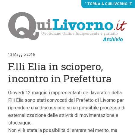
TORNA A QUILIVORNO.IT
Archivio
V
a
i
12 Maggio 2016
a
F.lli Elia in sciopero,
i
c
o
incontro in Prefettura
n
t
e
Giovedì 12 maggio i rappresentanti dei lavoratori della
n
u
F.lli Elia sono stati convocati dal Prefetto di Livorno per
t
riprendere una discussione su un possibile processo di
i
p
esternalizzazione delle attività di movimentazione e
r
stoccaggio.
i
Non vi è stata la possibilità di entrare nel merito, ma
n
c