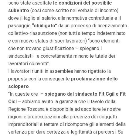
sono state ascoltate
le condizioni del possibile
i
subentro
(così come scritto nel verbale di incontro)
p
a
dove il taglio al salario, alla normativa contrattuale e il
l
passaggio
“obbligato”
da un processo di licenziamento
i
V
collettivo-riassunzione (non tutti a tempo indeterminato
a
e con nuovo status di soci-lavoratori) “sono elementi
i
a
che non trovano giustificazione – spiegano i
l
sindacalisti- e concretamente minano le tutele dei
M
e
lavoratori coinvolti”.
n
I lavoratori riuniti in assemblea hanno rigettato la
ù
P
proposta con la conseguente
proclamazione dello
r
sciopero
.
i
n
“In queste ore –
spiegano dal sindacato Fit Cgil e Fit
c
Cisl
– abbiamo avuto la garanzia che il tavolo della
i
p
Regione Toscana è disponibile ad ascoltare le nostre
a
ragioni e preoccupazioni alla presenza dei soggetti
l
imprenditoriali e tentare di ricomporre gli elementi della
e
V
vertenza per dare certezza e legittimità ai percorsi. Su
a