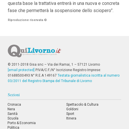
questa base la trattativa entrerà in una nuova e concreta
i
i
fase che permetterà la sospensione dello sciopero”.
n
f
Riproduzione riservata
©
o
n
d
o
© 2011-2018 Gisa snc – Via dei Ramai, 1 – 57121 Livorno
[email protected]
P.IVA/C.F./N° Iscrizione Registro Imprese:
01688500493 N° R.E.A 149167
Testata giornalistica iscritta al numero
03/2011 del Registro Stampa del Tribunale di Livorno
Sezioni
Cronaca
Spettacolo & Cultura
Nera
Goldoni
Sanità
Sport
Scuola
Itinera
Porto & Economia
Politica