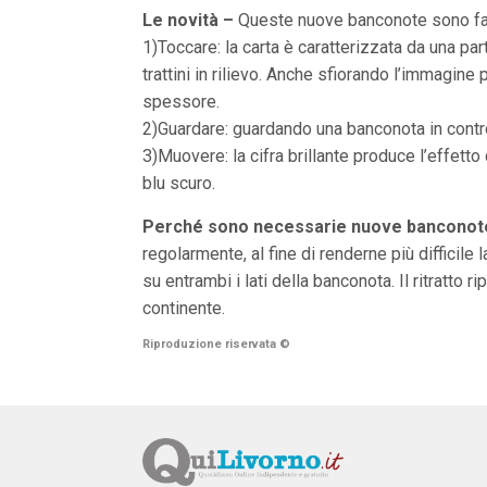
n
Le novità –
Queste nuove banconote sono faci
c
1)Toccare: la carta è caratterizzata da una pa
i
p
trattini in rilievo. Anche sfiorando l’immagine 
a
spessore.
l
i
2)Guardare: guardando una banconota in controlu
V
3)Muovere: la cifra brillante produce l’effett
a
i
blu scuro.
a
l
Perché sono necessarie nuove banconot
M
e
regolarmente, al fine di renderne più difficile l
n
su entrambi i lati della banconota. Il ritratto
ù
P
continente.
r
i
Riproduzione riservata
©
n
c
i
p
a
l
e