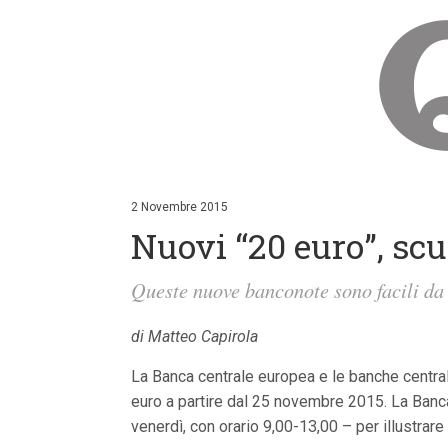
V
a
i
2 Novembre 2015
a
Nuovi “20 euro”, scu
i
c
o
Queste nuove banconote sono facili da
n
t
e
di Matteo Capirola
n
u
t
La Banca centrale europea e le banche central
i
euro a partire dal 25 novembre 2015. La Banca d
p
r
venerdì, con orario 9,00-13,00 – per illustrare
i