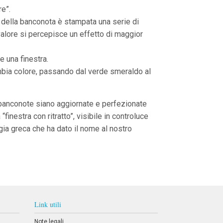
e”.
o della banconota è stampata una serie di
l valore si percepisce un effetto di maggior
e una finestra.
cambia colore, passando dal verde smeraldo al
e banconote siano aggiornate e perfezionate
“finestra con ritratto”, visibile in controluce
ogia greca che ha dato il nome al nostro
Link utili
Note legali