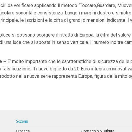
li da verificare applicando il metodo “Toccare,Guardare, Muover
rticolare sonorità e consistenza. Lungo i margini destro e sinistr
principale, le iscrizioni e la cifra di grandi dimensioni indicante i
ce si possono scorgere il ritratto di Europa, la cifra del valore 
o di una luce che si sposta in senso verticale. il numero inoltre 
e –
E’ molto importante che le caratteristiche di sicurezza dell
a falsificazione. Il nuovo biglietto da 20 Euro integra un’innovativa 
 riprodotto nella nuova serie rappresenta Europa, figura della mitol
Sezioni
Cronaca
Spettacolo & Cultura