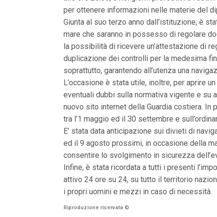
n
per ottenere informazioni nelle materie del di
c
i
Giunta al suo terzo anno dall’istituzione, è sta
p
mare che saranno in possesso di regolare doc
a
la possibilità di ricevere un’attestazione di re
l
i
duplicazione dei controlli per la medesima fina
V
soprattutto, garantendo all’utenza una naviga
a
i
L’occasione è stata utile, inoltre, per aprire 
a
eventuali dubbi sulla normativa vigente e su al
l
M
nuovo sito internet della Guardia costiera. In 
e
tra l’1 maggio ed il 30 settembre e sull’ordin
n
ù
E’ stata data anticipazione sui divieti di navig
P
ed il 9 agosto prossimi, in occasione della man
r
i
consentire lo svolgimento in sicurezza dell’e
n
Infine, è stata ricordata a tutti i presenti l’i
c
i
attivo 24 ore su 24, su tutto il territorio nazi
p
i propri uomini e mezzi in caso di necessità.
a
l
Riproduzione riservata
©
e