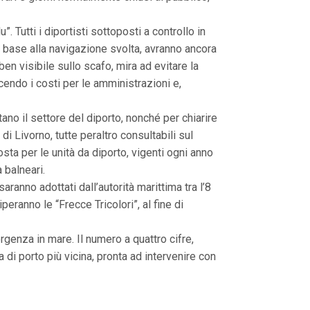
. Tutti i diportisti sottoposti a controllo in
 base alla navigazione svolta, avranno ancora
ben visibile sullo scafo, mira ad evitare la
ucendo i costi per le amministrazioni e,
tano il settore del diporto, nonché per chiarire
i Livorno, tutte peraltro consultabili sul
osta per le unità da diporto, vigenti ogni anno
 balneari.
aranno adottati dall’autorità marittima tra l’8
eranno le “Frecce Tricolori”, al fine di
ergenza in mare. Il numero a quattro cifre,
a di porto più vicina, pronta ad intervenire con