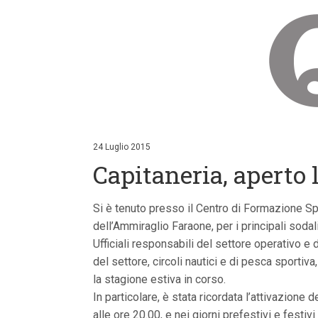
V
a
i
24 Luglio 2015
a
Capitaneria, aperto l
i
c
o
n
Si è tenuto presso il Centro di Formazione Spec
t
dell’Ammiraglio Faraone, per i principali sodal
e
n
Ufficiali responsabili del settore operativo e
u
del settore, circoli nautici e di pesca sportiva
t
i
la stagione estiva in corso.
p
In particolare, è stata ricordata l’attivazione d
r
i
alle ore 20.00, e nei giorni prefestivi e festiv