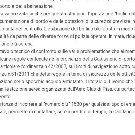
porto e della balneazione.
ta valorizzata, anche per questa stagione, l’operazione “bollino blu”
umentazione di bordo e delle dotazioni di sicurezza previste in
golarità del controllo. L’esibizione del bollino blu, posto in modo 
lità da parte delle diverse forze di polizia operanti in mare, rid
zione più serena.
un tavolo tecnico di confronto sulle varie problematiche che alimen
cune regole contenute nelle ordinanze della Capitaneria di porto d
particolare l’ordinanza n.42/2007, sui limiti di navigazione sotto c
anza n.51/2011 che detta regole in tema di sicurezza delle attività
azione nello specchio acqueo antistante il litorale di Livorno che s
ifestazione aerea organizzata dall’Aero Club di Pisa, cui partecip
vento.
mportanza di ricorrere al “numero blu” 1530 per qualsiasi tipo di em
onale, permette di contattare, senza perdite di tempo, la Capitaneri