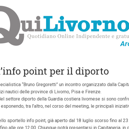
Ar
’info point per il diporto
ialistica “Bruno Gregoretti” un incontro organizzato dalla Capitan
izi nautici delle province di Livorno, Pisa e Firenze.
 del settore diporto della Guardia costiera livornese si sono confr
, esponendo, tra l’altro, nel corso del meeting, le principali inizia
ello sportello info point, già aperto dal 18 luglio scorso fino al 23
i fino alle ore 12.00. Chiunque potrà presentarsi in Capitaneria, in