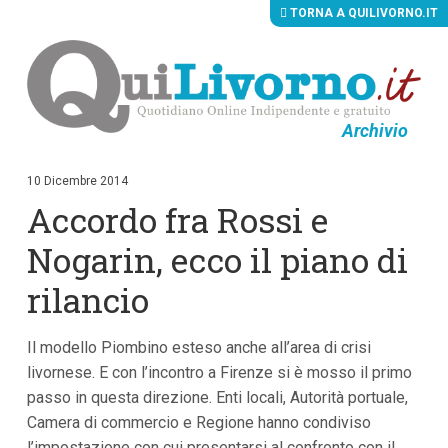
TORNA A QUILIVORNO.IT
Archivio
V
a
i
10 Dicembre 2014
a
Accordo fra Rossi e
i
c
o
Nogarin, ecco il piano di
n
t
rilancio
e
n
u
Il modello Piombino esteso anche all’area di crisi
t
i
livornese. E con l’incontro a Firenze si è mosso il primo
p
passo in questa direzione. Enti locali, Autorità portuale,
r
i
Camera di commercio e Regione hanno condiviso
n
l’impostazione con cui presentarsi al confronto con il
c