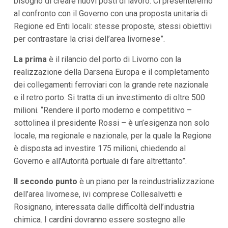
bisogno di creare nuovi posti di lavoro. Ci presenteremo
i
al confronto con il Governo con una proposta unitaria di
i
n
Regione ed Enti locali: stesse proposte, stessi obiettivi
f
per contrastare la crisi dell’area livornese”.
o
n
d
La prima
è il rilancio del porto di Livorno con la
o
realizzazione della Darsena Europa e il completamento
dei collegamenti ferroviari con la grande rete nazionale
e il retro porto. Si tratta di un investimento di oltre 500
milioni. “Rendere il porto moderno e competitivo –
sottolinea il presidente Rossi – è un’esigenza non solo
locale, ma regionale e nazionale, per la quale la Regione
è disposta ad investire 175 milioni, chiedendo al
Governo e all’Autorità portuale di fare altrettanto”.
Il secondo punto
è un piano per la reindustrializzazione
dell’area livornese, ivi comprese Collesalvetti e
Rosignano, interessata dalle difficoltà dell’industria
chimica. I cardini dovranno essere sostegno alle