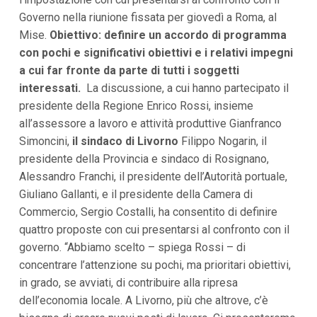
i
Governo nella riunione fissata per giovedì a Roma, al
p
Mise.
Obiettivo: definire un accordo di programma
a
l
con pochi e significativi obiettivi e i relativi impegni
i
a cui far fronte da parte di tutti i soggetti
V
a
interessati.
La discussione, a cui hanno partecipato il
i
presidente della Regione Enrico Rossi, insieme
a
l
all’assessore a lavoro e attività produttive Gianfranco
M
Simoncini,
il sindaco di Livorno
Filippo Nogarin, il
e
n
presidente della Provincia e sindaco di Rosignano,
ù
Alessandro Franchi, il presidente dell’Autorità portuale,
P
r
Giuliano Gallanti, e il presidente della Camera di
i
Commercio, Sergio Costalli, ha consentito di definire
n
quattro proposte con cui presentarsi al confronto con il
c
i
governo. “Abbiamo scelto – spiega Rossi – di
p
concentrare l’attenzione su pochi, ma prioritari obiettivi,
a
l
in grado, se avviati, di contribuire alla ripresa
e
dell’economia locale. A Livorno, più che altrove, c’è
V
a