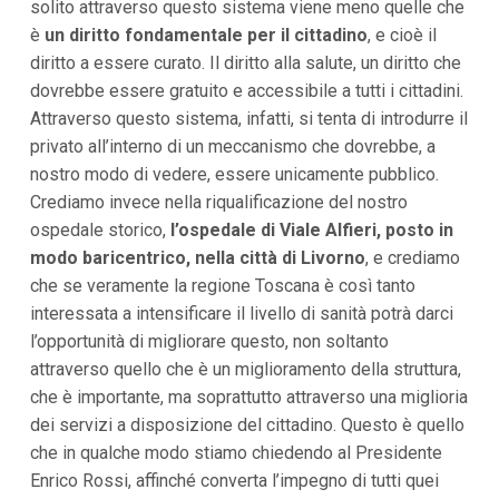
solito attraverso questo sistema viene meno quelle che
i
i
è
un diritto fondamentale per il cittadino
, e cioè il
n
diritto a essere curato. Il diritto alla salute, un diritto che
f
o
dovrebbe essere gratuito e accessibile a tutti i cittadini.
n
Attraverso questo sistema, infatti, si tenta di introdurre il
d
privato all’interno di un meccanismo che dovrebbe, a
o
nostro modo di vedere, essere unicamente pubblico.
Crediamo invece nella riqualificazione del nostro
ospedale storico,
l’ospedale di Viale Alfieri, posto in
modo baricentrico, nella città di Livorno
, e crediamo
che se veramente la regione Toscana è così tanto
interessata a intensificare il livello di sanità potrà darci
l’opportunità di migliorare questo, non soltanto
attraverso quello che è un miglioramento della struttura,
che è importante, ma soprattutto attraverso una miglioria
dei servizi a disposizione del cittadino. Questo è quello
che in qualche modo stiamo chiedendo al Presidente
Enrico Rossi, affinché converta l’impegno di tutti quei