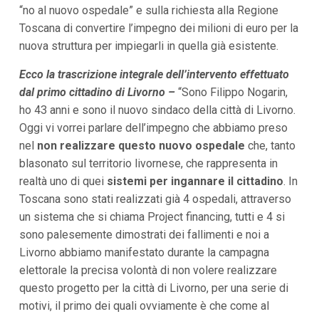
“no al nuovo ospedale” e sulla richiesta alla Regione
i
p
Toscana di convertire l’impegno dei milioni di euro per la
a
nuova struttura per impiegarli in quella già esistente.
l
i
V
Ecco la trascrizione integrale dell’intervento effettuato
a
dal primo cittadino di Livorno –
“Sono Filippo Nogarin,
i
ho 43 anni e sono il nuovo sindaco della città di Livorno.
a
l
Oggi vi vorrei parlare dell’impegno che abbiamo preso
M
nel
non realizzare questo nuovo ospedale
che, tanto
e
n
blasonato sul territorio livornese, che rappresenta in
ù
realtà uno di quei
sistemi per ingannare il cittadino
. In
P
r
Toscana sono stati realizzati già 4 ospedali, attraverso
i
un sistema che si chiama Project financing, tutti e 4 si
n
c
sono palesemente dimostrati dei fallimenti e noi a
i
Livorno abbiamo manifestato durante la campagna
p
a
elettorale la precisa volontà di non volere realizzare
l
questo progetto per la città di Livorno, per una serie di
e
V
motivi, il primo dei quali ovviamente è che come al
a