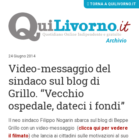
TORNA A QUILIVORNO.IT
Archivio
V
a
i
24 Giugno 2014
a
Video-messaggio del
i
c
o
sindaco sul blog di
n
t
Grillo. “Vecchio
e
n
ospedale, dateci i fondi”
u
t
i
p
Il neo sindaco Filippo Nogarin sbarca sul blog di Beppe
r
Grillo con un video-messaggio (
clicca qui per vedere
i
n
il filmato
) che lancia ai cittadini sulle motivazioni al suo
c