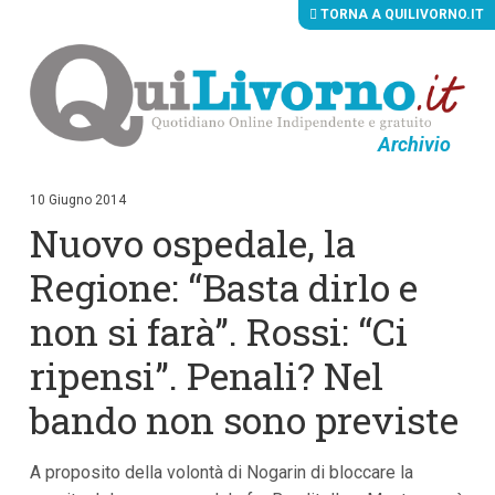
TORNA A QUILIVORNO.IT
Archivio
V
a
i
10 Giugno 2014
a
Nuovo ospedale, la
i
c
o
Regione: “Basta dirlo e
n
t
non si farà”. Rossi: “Ci
e
n
ripensi”. Penali? Nel
u
t
i
bando non sono previste
p
r
i
A proposito della volontà di Nogarin di bloccare la
n
c