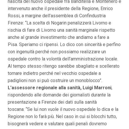
nascita del nuovo ospedale fra Banditella e Montenero è
i
intervenuto anche il presidente della Regione, Enrico
p
a
Rossi, a margine dell’assemblea di Confindustria
l
Firenze: “La scelta di Nogarin penalizzerà Livorno e
i
V
rischia di fare di Livorno una sanità marginale rispetto
a
anche al grande investimento che andiamo a fare a
i
Pisa. Speriamo ci ripensi. Lo dico con sincerità e perfino
a
l
con ingenuità perché non possiamo realizzare un
M
ospedale contro la volontà dell’amministrazione locale.
e
n
Al tempo stesso ritengo sarebbe sbagliato e scellerato
ù
tornare indietro perché nel vecchio ospedale a
P
r
padiglioni non si può costruire un monoblocco”.
i
L’assessore regionale alla sanità, Luigi Marroni
,
n
c
rispondendo alle domande dei giornalisti durante la
i
presentazione a Firenze dei dati sulla sanità
p
a
toscana: “Se lui non vuole il nuovo ospedale lo dica e la
l
Regione non lo farà più. Nel caso in cui si blocchi tutto,
e
V
bisognerà vedere e valutare quali penali dovremo
a