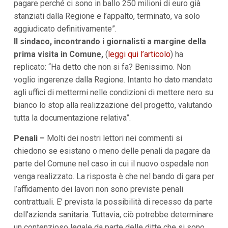
pagare perché ci sono in ballo 250 milioni di euro già
i
i
stanziati dalla Regione e l’appalto, terminato, va solo
n
aggiudicato definitivamente”.
f
o
Il sindaco, incontrando i giornalisti a margine della
n
prima visita in Comune,
(
leggi qui l’articolo
) ha
d
replicato: “Ha detto che non si fa? Benissimo. Non
o
voglio ingerenze dalla Regione. Intanto ho dato mandato
agli uffici di mettermi nelle condizioni di mettere nero su
bianco lo stop alla realizzazione del progetto, valutando
tutta la documentazione relativa”.
Penali –
Molti dei nostri lettori nei commenti si
chiedono se esistano o meno delle penali da pagare da
parte del Comune nel caso in cui il nuovo ospedale non
venga realizzato. La risposta è che nel bando di gara per
l’affidamento dei lavori non sono previste penali
contrattuali. E’ prevista la possibilità di recesso da parte
dell’azienda sanitaria. Tuttavia, ciò potrebbe determinare
un contenzioso legale da parte delle ditte che si sono