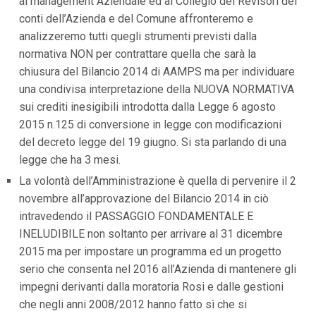
al management Aziendale ed al Collegio dei Revisori dei
i
conti dell’Azienda e del Comune affronteremo e
i
n
analizzeremo tutti quegli strumenti previsti dalla
f
normativa NON per contrattare quella che sarà la
o
n
chiusura del Bilancio 2014 di AAMPS ma per individuare
d
una condivisa interpretazione della NUOVA NORMATIVA
o
sui crediti inesigibili introdotta dalla Legge 6 agosto
2015 n.125 di conversione in legge con modificazioni
del decreto legge del 19 giugno. Si sta parlando di una
legge che ha 3 mesi.
La volontà dell’Amministrazione è quella di pervenire il 2
novembre all’approvazione del Bilancio 2014 in ciò
intravedendo il PASSAGGIO FONDAMENTALE E
INELUDIBILE non soltanto per arrivare al 31 dicembre
2015 ma per impostare un programma ed un progetto
serio che consenta nel 2016 all’Azienda di mantenere gli
impegni derivanti dalla moratoria Rosi e dalle gestioni
che negli anni 2008/2012 hanno fatto sì che si