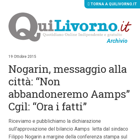
TORNA A QUILIVORNO.IT
Archivio
V
a
i
19 Ottobre 2015
a
Nogarin, messaggio alla
i
c
o
città: “Non
n
t
abbandoneremo Aamps”
e
n
Cgil: “Ora i fatti”
u
t
i
p
Riceviamo e pubblichiamo la dichiarazione
r
sull’approvazione del bilancio Aamps letta dal sindaco
i
n
Filippo Nogarin a margine della conferenza stampa sul
c