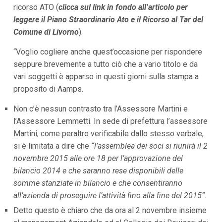
ricorso ATO (
clicca sul link in fondo all’articolo per
i
p
leggere il Piano Straordinario Ato e il Ricorso al Tar del
a
Comune di Livorno
).
l
i
V
“Voglio cogliere anche quest’occasione per rispondere
a
seppure brevemente a tutto ciò che a vario titolo e da
i
vari soggetti è apparso in questi giorni sulla stampa a
a
l
proposito di Aamps.
M
e
Non c’è nessun contrasto tra l’Assessore Martini e
n
ù
l’Assessore Lemmetti. In sede di prefettura l’assessore
P
Martini, come peraltro verificabile dallo stesso verbale,
r
i
si è limitata a dire che
“l’assemblea dei soci si riunirà il 2
n
novembre 2015 alle ore 18 per l’approvazione del
c
i
bilancio 2014 e che saranno rese disponibili delle
p
somme stanziate in bilancio e che consentiranno
a
l
all’azienda di proseguire l’attività fino alla fine del 2015”.
e
Detto questo è chiaro che da ora al 2 novembre insieme
V
a