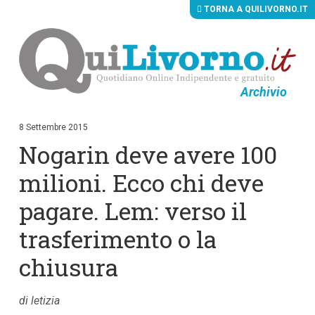
TORNA A QUILIVORNO.IT
Archivio
V
a
i
8 Settembre 2015
a
Nogarin deve avere 100
i
c
o
milioni. Ecco chi deve
n
t
pagare. Lem: verso il
e
n
trasferimento o la
u
t
i
chiusura
p
r
i
di letizia
n
c