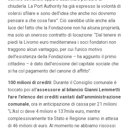
i
chiuderla. La Port Authority ha già espresso la volontà di
i
volersi sfilare e sono dell’idea che anche noi dovremo
n
f
pensare a che cosa fare”. Ciò sarebbe utile anche alla
o
luce del fatto che la Fondazione non ha alcuna proprietà,
n
d
ma solo un oneroso contratto di locazione: “Dal tenere in
o
piedi la Livorno euro mediterranea i soci fondatori non
traggono alcun vantaggio, per cui l’unico motivo
dell’esistenza della Fondazione – ha aggiunto il primo
cittadino – è dato dall’erosione del capitale sociale che
si ha col pagamento del canone di affitto”.
100 milioni di crediti:
Durante il Consiglio comunale è
toccato poi all’
assessore al bilancio Gianni Lemmetti
fare l’elenco dei crediti vantati dall’amministrazione
comunale
, ora in anticipazione di cassa per 21 milioni:
“L’Asl ci deve 4 milioni e 137mila euro, mentre
complessivamente tra Stato e Regione siamo in attesa
di 46 milioni di euro. Al momento ne abbiamo riscossi