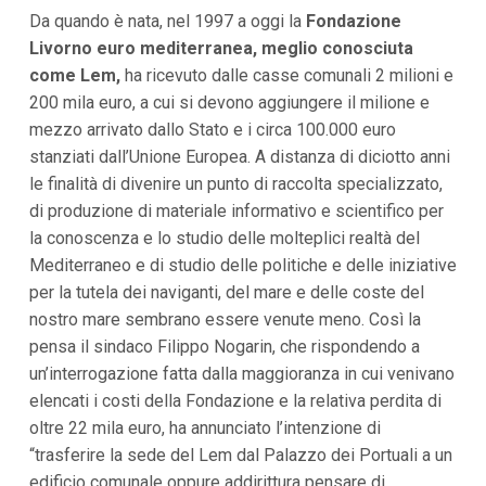
i
Da quando è nata, nel 1997 a oggi la
Fondazione
p
Livorno euro mediterranea, meglio conosciuta
a
come Lem,
l
ha ricevuto dalle casse comunali 2 milioni e
i
200 mila euro, a cui si devono aggiungere il milione e
V
mezzo arrivato dallo Stato e i circa 100.000 euro
a
i
stanziati dall’Unione Europea. A distanza di diciotto anni
a
le finalità di divenire un punto di raccolta specializzato,
l
M
di produzione di materiale informativo e scientifico per
e
la conoscenza e lo studio delle molteplici realtà del
n
ù
Mediterraneo e di studio delle politiche e delle iniziative
P
per la tutela dei naviganti, del mare e delle coste del
r
i
nostro mare sembrano essere venute meno. Così la
n
pensa il sindaco Filippo Nogarin, che rispondendo a
c
i
un’interrogazione fatta dalla maggioranza in cui venivano
p
elencati i costi della Fondazione e la relativa perdita di
a
l
oltre 22 mila euro, ha annunciato l’intenzione di
e
“trasferire la sede del Lem dal Palazzo dei Portuali a un
V
a
edificio comunale oppure addirittura pensare di