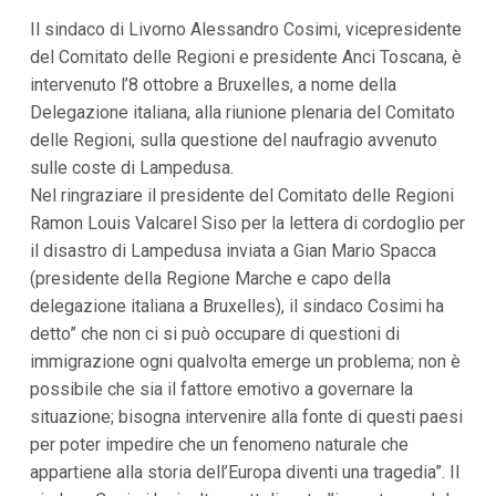
i
Il sindaco di Livorno Alessandro Cosimi, vicepresidente
p
del Comitato delle Regioni e presidente Anci Toscana, è
a
l
intervenuto l’8 ottobre a Bruxelles, a nome della
i
Delegazione italiana, alla riunione plenaria del Comitato
V
a
delle Regioni, sulla questione del naufragio avvenuto
i
sulle coste di Lampedusa.
a
l
Nel ringraziare il presidente del Comitato delle Regioni
M
Ramon Louis Valcarel Siso per la lettera di cordoglio per
e
n
il disastro di Lampedusa inviata a Gian Mario Spacca
ù
(presidente della Regione Marche e capo della
P
r
delegazione italiana a Bruxelles), il sindaco Cosimi ha
i
detto” che non ci si può occupare di questioni di
n
c
immigrazione ogni qualvolta emerge un problema; non è
i
possibile che sia il fattore emotivo a governare la
p
a
situazione; bisogna intervenire alla fonte di questi paesi
l
per poter impedire che un fenomeno naturale che
e
appartiene alla storia dell’Europa diventi una tragedia”. Il
V
a