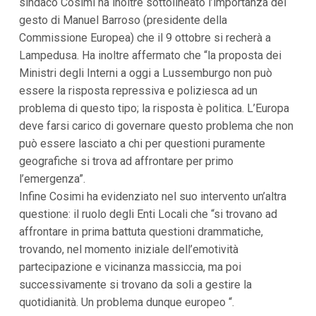
sindaco Cosimi ha inoltre sottolineato l’importanza del
i
gesto di Manuel Barroso (presidente della
i
n
Commissione Europea) che il 9 ottobre si recherà a
f
Lampedusa. Ha inoltre affermato che “la proposta dei
o
n
Ministri degli Interni a oggi a Lussemburgo non può
d
essere la risposta repressiva e poliziesca ad un
o
problema di questo tipo; la risposta è politica. L’Europa
deve farsi carico di governare questo problema che non
può essere lasciato a chi per questioni puramente
geografiche si trova ad affrontare per primo
l’emergenza”.
Infine Cosimi ha evidenziato nel suo intervento un’altra
questione: il ruolo degli Enti Locali che “si trovano ad
affrontare in prima battuta questioni drammatiche,
trovando, nel momento iniziale dell’emotività
partecipazione e vicinanza massiccia, ma poi
successivamente si trovano da soli a gestire la
quotidianità. Un problema dunque europeo “.