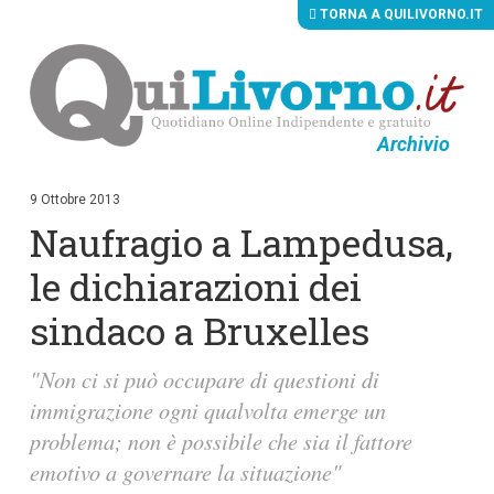
TORNA A QUILIVORNO.IT
Archivio
V
a
i
9 Ottobre 2013
a
Naufragio a Lampedusa,
i
c
o
le dichiarazioni dei
n
t
sindaco a Bruxelles
e
n
u
"Non ci si può occupare di questioni di
t
i
immigrazione ogni qualvolta emerge un
p
problema; non è possibile che sia il fattore
r
i
emotivo a governare la situazione"
n
c