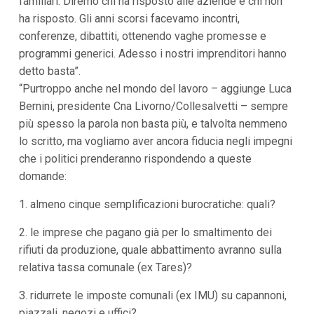
familiari. Diremo chi ha risposto alle aziende e chi non
i
ha risposto. Gli anni scorsi facevamo incontri,
i
n
conferenze, dibattiti, ottenendo vaghe promesse e
f
programmi generici. Adesso i nostri imprenditori hanno
o
n
detto basta”.
d
“Purtroppo anche nel mondo del lavoro – aggiunge Luca
o
Bernini, presidente Cna Livorno/Collesalvetti – sempre
più spesso la parola non basta più, e talvolta nemmeno
lo scritto, ma vogliamo aver ancora fiducia negli impegni
che i politici prenderanno rispondendo a queste
domande:
1. almeno cinque semplificazioni burocratiche: quali?
2. le imprese che pagano già per lo smaltimento dei
rifiuti da produzione, quale abbattimento avranno sulla
relativa tassa comunale (ex Tares)?
3. ridurrete le imposte comunali (ex IMU) su capannoni,
piazzali, negozi e uffici?