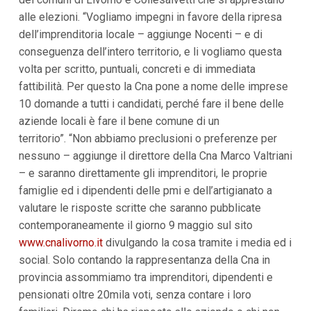
i
alle elezioni. “Vogliamo impegni in favore della ripresa
p
dell’imprenditoria locale – aggiunge Nocenti – e di
a
l
conseguenza dell’intero territorio, e li vogliamo questa
i
volta per scritto, puntuali, concreti e di immediata
V
a
fattibilità. Per questo la Cna pone a nome delle imprese
i
10 domande a tutti i candidati, perché fare il bene delle
a
l
aziende locali è fare il bene comune di un
M
territorio”. “Non abbiamo preclusioni o preferenze per
e
n
nessuno – aggiunge il direttore della Cna Marco Valtriani
ù
– e saranno direttamente gli imprenditori, le proprie
P
r
famiglie ed i dipendenti delle pmi e dell’artigianato a
i
valutare le risposte scritte che saranno pubblicate
n
contemporaneamente il giorno 9 maggio sul sito
c
i
www.cnalivorno.it
divulgando la cosa tramite i media ed i
p
social. Solo contando la rappresentanza della Cna in
a
l
provincia assommiamo tra imprenditori, dipendenti e
e
pensionati oltre 20mila voti, senza contare i loro
V
a