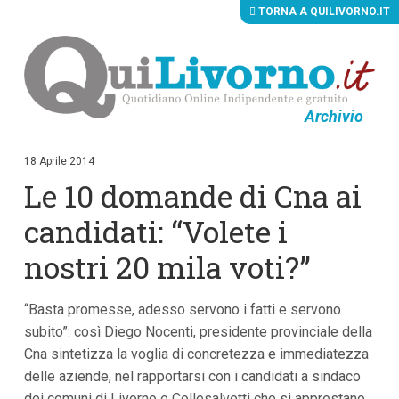
TORNA A QUILIVORNO.IT
Archivio
V
a
i
18 Aprile 2014
a
Le 10 domande di Cna ai
i
c
o
candidati: “Volete i
n
t
nostri 20 mila voti?”
e
n
u
“Basta promesse, adesso servono i fatti e servono
t
i
subito”: così Diego Nocenti, presidente provinciale della
p
Cna sintetizza la voglia di concretezza e immediatezza
r
i
delle aziende, nel rapportarsi con i candidati a sindaco
n
dei comuni di Livorno e Collesalvetti che si apprestano
c