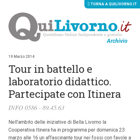
TORNA A QUILIVORNO.IT
Archivio
V
a
i
19 Marzo 2014
a
Tour in battello e
i
c
o
laboratorio didattico.
n
t
Partecipate con Itinera
e
n
u
INFO 0586 - 89.45.63
t
i
p
Nell’ambito delle iniziative di Bella Livorno la
r
Cooperativa Itinera ha in programma per domenica 23
i
n
marzo alle 16 un affascinante tour nei fossi con favole a
c