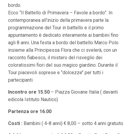
bordo.
i
p
Ecco “Il Battello di Primavera – Favole a bordo”. In
a
contemporanea all’inizio della primavera parte la
l
i
programmazione del Tour in battello e il primo
V
appuntamento è dedicato interamente ai bambini fino
a
i
agli 8 anni. Una festa a bordo del battello Marco Polo
a
insieme alla Principessa Flora che ci svelerà, con un
l
M
racconto fiabesco, il mistero del risveglio dei
e
coloratissimi fiori del suo magico giardino. Durante il
n
ù
Tour piacevoli soprese e ‘’dolcezze’’ per tutti i
P
partecipanti.
r
i
Incontro ore 15.50
n
– Piazza Giovane Italia ( davanti
c
edicola Istituto Nautico)
i
p
Partenza ore 16.00
a
l
e
Costi :
Bambini ( 4-8 anni) € 8,00 – sotto 4 anni gratuito
V
a