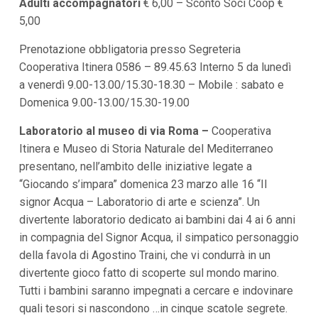
Adulti accompagnatori
€ 6,00 – Sconto Soci Coop €
i
5,00
i
n
f
Prenotazione obbligatoria presso Segreteria
o
Cooperativa Itinera 0586 – 89.45.63 Interno 5 da lunedì
n
d
a venerdì 9.00-13.00/15.30-18.30 – Mobile : sabato e
o
Domenica 9.00-13.00/15.30-19.00
Laboratorio al museo di via Roma –
Cooperativa
Itinera e Museo di Storia Naturale del Mediterraneo
presentano, nell’ambito delle iniziative legate a
“Giocando s’impara” domenica 23 marzo alle 16 “Il
signor Acqua – Laboratorio di arte e scienza”. Un
divertente laboratorio dedicato ai bambini dai 4 ai 6 anni
in compagnia del Signor Acqua, il simpatico personaggio
della favola di Agostino Traini, che vi condurrà in un
divertente gioco fatto di scoperte sul mondo marino.
Tutti i bambini saranno impegnati a cercare e indovinare
quali tesori si nascondono …in cinque scatole segrete.