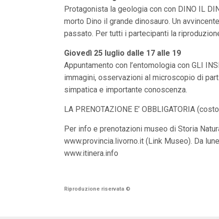
n
Protagonista la geologia con con DINO IL DI
c
morto Dino il grande dinosauro. Un avvincente
i
p
passato. Per tutti i partecipanti la riproduzio
a
l
Giovedì 25 luglio dalle 17 alle 19
i
V
Appuntamento con l’entomologia con GLI INSET
a
immagini, osservazioni al microscopio di parti
i
a
simpatica e importante conoscenza.
l
M
LA PRENOTAZIONE E’ OBBLIGATORIA (costo 8 
e
n
Per info e prenotazioni museo di Storia Nat
ù
P
www.provincia.livorno.it (Link Museo). Da lun
r
www.itinera.info
i
n
c
i
p
Riproduzione riservata
©
a
l
e