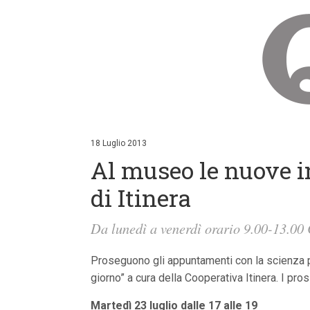
V
a
i
18 Luglio 2013
a
Al museo le nuove in
i
c
o
di Itinera
n
t
e
Da lunedì a venerdì orario 9.00-13.00
n
u
t
Proseguono gli appuntamenti con la scienza pe
i
giorno” a cura della Cooperativa Itinera. I pro
p
r
Martedì 23 luglio dalle 17 alle 19
i