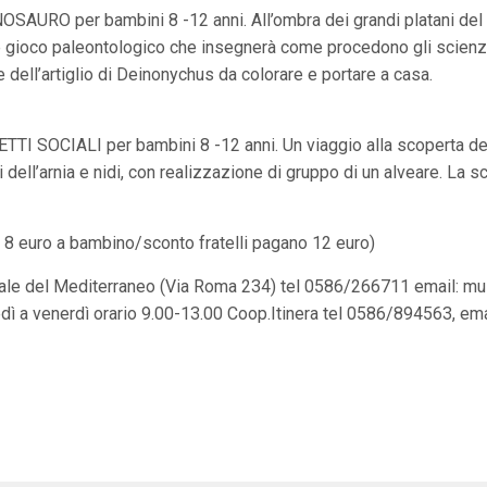
NOSAURO per bambini 8 -12 anni. All’ombra dei grandi platani d
 gioco paleontologico che insegnerà come procedono gli scienzia
ne dell’artiglio di Deinonychus da colorare e portare a casa.
TI SOCIALI per bambini 8 -12 anni. Un viaggio alla scoperta deg
 dell’arnia e nidi, con realizzazione di gruppo di un alveare. La
euro a bambino/sconto fratelli pagano 12 euro)
urale del Mediterraneo (Via Roma 234) tel 0586/266711 email:
mu
edì a venerdì orario 9.00-13.00 Coop.Itinera tel 0586/894563, ema