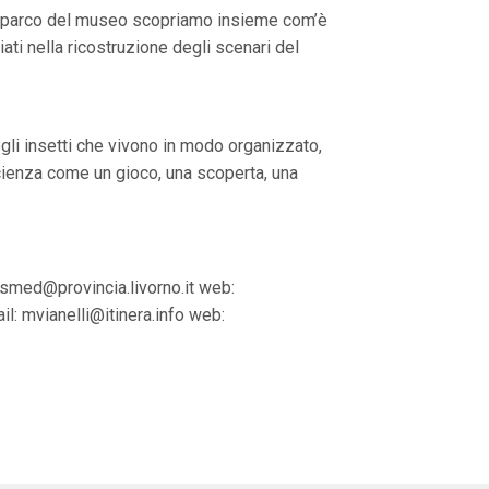
el parco del museo scopriamo insieme com’è
ti nella ricostruzione degli scenari del
li insetti che vivono in modo organizzato,
 scienza come un gioco, una scoperta, una
smed@provincia.livorno.it
web:
il:
mvianelli@itinera.info
web: