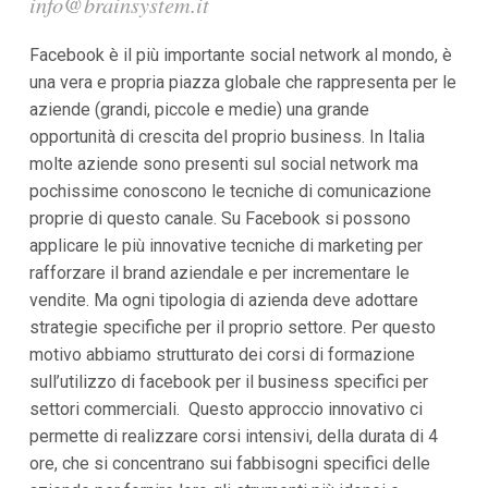
info@brainsystem.it
i
p
Facebook è il più importante social network al mondo, è
a
l
una vera e propria piazza globale che rappresenta per le
i
aziende (grandi, piccole e medie) una grande
V
a
opportunità di crescita del proprio business. In Italia
i
molte aziende sono presenti sul social network ma
a
l
pochissime conoscono le tecniche di comunicazione
M
proprie di questo canale. Su Facebook si possono
e
n
applicare le più innovative tecniche di marketing per
ù
rafforzare il brand aziendale e per incrementare le
P
r
vendite. Ma ogni tipologia di azienda deve adottare
i
strategie specifiche per il proprio settore. Per questo
n
c
motivo abbiamo strutturato dei corsi di formazione
i
sull’utilizzo di facebook per il business specifici per
p
settori commerciali. Questo approccio innovativo ci
a
l
permette di realizzare corsi intensivi, della durata di 4
e
ore, che si concentrano sui fabbisogni specifici delle
V
a