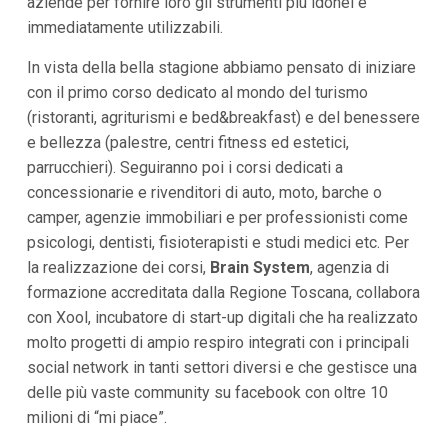
aziende per fornire loro gli strumenti più idonei e
i
immediatamente utilizzabili.
i
n
f
In vista della bella stagione abbiamo pensato di iniziare
o
con il primo corso dedicato al mondo del turismo
n
d
(ristoranti, agriturismi e bed&breakfast) e del benessere
o
e bellezza (palestre, centri fitness ed estetici,
parrucchieri). Seguiranno poi i corsi dedicati a
concessionarie e rivenditori di auto, moto, barche o
camper, agenzie immobiliari e per professionisti come
psicologi, dentisti, fisioterapisti e studi medici etc. Per
la realizzazione dei corsi,
Brain System
, agenzia di
formazione accreditata dalla Regione Toscana, collabora
con Xool, incubatore di start-up digitali che ha realizzato
molto progetti di ampio respiro integrati con i principali
social network in tanti settori diversi e che gestisce una
delle più vaste community su facebook con oltre 10
milioni di “mi piace”.