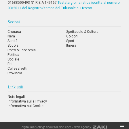
01688500493 N° R.E.A 149167
Testata giornalistica iscritta al numero
03/2011 del Registro Stampa del Tribunale di Livorno
Sezioni
Cronaca
Spettacolo & Cultura
Nera
Goldoni
Sanità
Sport
Scuola
Itinera
Porto & Economia
Politica
Sociale
Enti
Collesalvetti
Provincia
Link utili
Note legali
Informativa sulla Privacy
Informativa sui Cookie
digital marketing:
aboutsolution.com
•
web agency