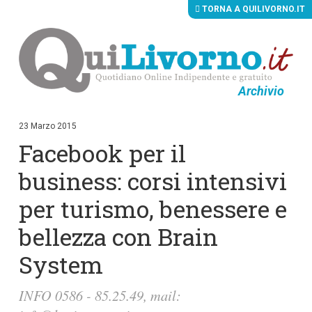
TORNA A QUILIVORNO.IT
Archivio
V
a
i
23 Marzo 2015
a
Facebook per il
i
c
o
business: corsi intensivi
n
t
per turismo, benessere e
e
n
bellezza con Brain
u
t
i
System
p
r
i
INFO 0586 - 85.25.49, mail:
n
c