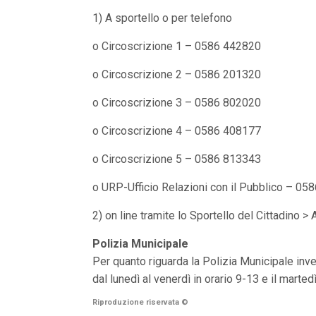
n
1) A sportello o per telefono
c
i
p
o Circoscrizione 1 – 0586 442820
a
l
o Circoscrizione 2 – 0586 201320
i
V
o Circoscrizione 3 – 0586 802020
a
i
a
o Circoscrizione 4 – 0586 408177
l
M
o Circoscrizione 5 – 0586 813343
e
n
o URP-Ufficio Relazioni con il Pubblico – 0
ù
P
r
2) on line tramite lo Sportello del Cittadino >
i
n
Polizia Municipale
c
i
Per quanto riguarda la Polizia Municipale inve
p
dal lunedì al venerdì in orario 9-13 e il marte
a
l
Riproduzione riservata
©
e