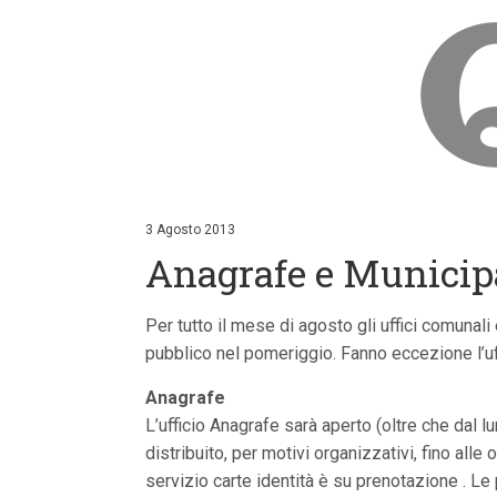
V
a
i
3 Agosto 2013
a
Anagrafe e Municipal
i
c
o
n
Per tutto il mese di agosto gli uffici comunali
t
pubblico nel pomeriggio. Fanno eccezione l’uffi
e
n
u
Anagrafe
t
L’ufficio Anagrafe sarà aperto (oltre che dal lu
i
p
distribuito, per motivi organizzativi, fino alle
r
servizio carte identità è su prenotazione . 
i