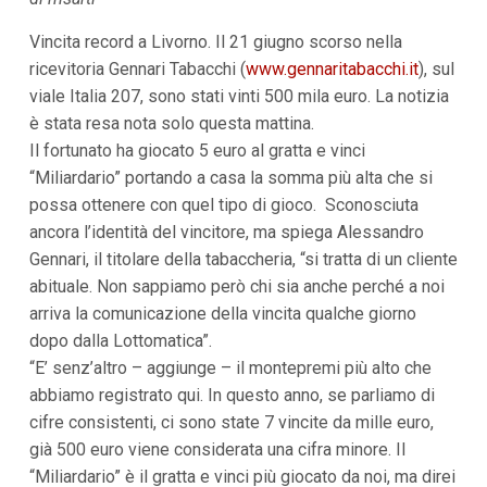
i
p
Vincita record a Livorno. Il 21 giugno scorso nella
a
ricevitoria Gennari Tabacchi (
www.gennaritabacchi.it
), sul
l
i
viale Italia 207, sono stati vinti 500 mila euro. La notizia
V
è stata resa nota solo questa mattina.
a
i
Il fortunato ha giocato 5 euro al gratta e vinci
a
“Miliardario” portando a casa la somma più alta che si
l
possa ottenere con quel tipo di gioco. Sconosciuta
M
e
ancora l’identità del vincitore, ma spiega Alessandro
n
Gennari, il titolare della tabaccheria, “si tratta di un cliente
ù
P
abituale. Non sappiamo però chi sia anche perché a noi
r
arriva la comunicazione della vincita qualche giorno
i
n
dopo dalla Lottomatica”.
c
“E’ senz’altro – aggiunge – il montepremi più alto che
i
p
abbiamo registrato qui. In questo anno, se parliamo di
a
cifre consistenti, ci sono state 7 vincite da mille euro,
l
e
già 500 euro viene considerata una cifra minore. Il
V
“Miliardario” è il gratta e vinci più giocato da noi, ma direi
a