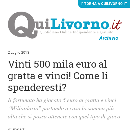
TORNA A QUILIVORNO.IT
Archivio
V
a
i
2 Luglio 2013
a
Vinti 500 mila euro al
i
c
o
gratta e vinci! Come li
n
t
spenderesti?
e
n
u
Il fortunato ha giocato 5 euro al gratta e vinci
t
i
"Miliardario" portando a casa la somma più
p
alta che si possa ottenere con quel tipo di gioco
r
i
n
di msarti
c