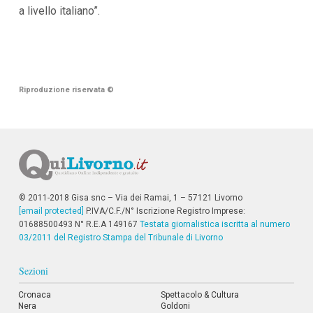
i
a livello italiano”.
i
n
f
o
n
d
Riproduzione riservata
o
©
© 2011-2018 Gisa snc – Via dei Ramai, 1 – 57121 Livorno
[email protected]
P.IVA/C.F./N° Iscrizione Registro Imprese:
01688500493 N° R.E.A 149167
Testata giornalistica iscritta al numero
03/2011 del Registro Stampa del Tribunale di Livorno
Sezioni
Cronaca
Spettacolo & Cultura
Nera
Goldoni