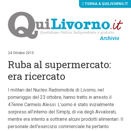
TORNA A QUILIVORNO.IT
Archivio
V
a
i
24 Ottobre 2015
a
Ruba al supermercato:
i
c
o
era ricercato
n
t
e
I militari del Nucleo Radiomobile di Livorno, nel
n
u
pomeriggio del 23 ottobre, hanno tratto in arresto il
t
47enne Carmelo Alessi. L’uomo è stato inizialmente
i
p
sorpreso all’interno del Simply, di via degli Avvalorati,
r
mentre era intento a sottrarre alcuni prodotti alimentari. Il
i
personale dell’esercizio commerciale ha pertanto
n
c