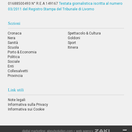
i
01688500493 N° R.E.A 149167
Testata giornalistica iscritta al numero
i
03/2011 del Registro Stampa del Tribunale di Livorno
n
f
Sezioni
o
n
d
Cronaca
Spettacolo & Cultura
Nera
o
Goldoni
Sanità
Sport
Scuola
Itinera
Porto & Economia
Politica
Sociale
Enti
Collesalvetti
Provincia
Link utili
Note legali
Informativa sulla Privacy
Informativa sui Cookie
digital marketing:
aboutsolution.com
•
web agency