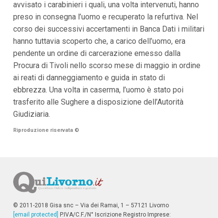
avvisato i carabinieri i quali, una volta intervenuti, hanno
i
preso in consegna l’uomo e recuperato la refurtiva. Nel
p
a
corso dei successivi accertamenti in Banca Dati i militari
l
hanno tuttavia scoperto che, a carico dell’uomo, era
i
V
pendente un ordine di carcerazione emesso dalla
a
Procura di Tivoli nello scorso mese di maggio in ordine
i
a
ai reati di danneggiamento e guida in stato di
l
ebbrezza. Una volta in caserma, l’uomo è stato poi
M
e
trasferito alle Sughere a disposizione dell’Autorità
n
Giudiziaria.
ù
P
Riproduzione riservata
©
r
i
n
c
i
p
a
l
e
© 2011-2018 Gisa snc – Via dei Ramai, 1 – 57121 Livorno
V
[email protected]
a
P.IVA/C.F./N° Iscrizione Registro Imprese: