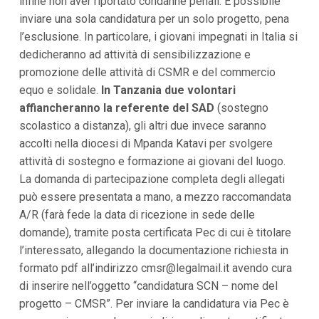
infine non aver riportato condanne penali. È possibile
i
inviare una sola candidatura per un solo progetto, pena
i
n
l’esclusione. In particolare, i giovani impegnati in Italia si
f
dedicheranno ad attività di sensibilizzazione e
o
n
promozione delle attività di CSMR e del commercio
d
equo e solidale.
In Tanzania due volontari
o
affiancheranno la referente del SAD
(sostegno
scolastico a distanza), gli altri due invece saranno
accolti nella diocesi di Mpanda Katavi per svolgere
attività di sostegno e formazione ai giovani del luogo.
La domanda di partecipazione completa degli allegati
può essere presentata a mano, a mezzo raccomandata
A/R (farà fede la data di ricezione in sede delle
domande), tramite posta certificata Pec di cui è titolare
l’interessato, allegando la documentazione richiesta in
formato pdf all’indirizzo
cmsr@legalmail.it
avendo cura
di inserire nell’oggetto “candidatura SCN – nome del
progetto – CMSR”. Per inviare la candidatura via Pec è