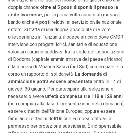
i
doppia chance:
oltre ai 5 posti disponibili presso la
p
sede livornese,
per la prima volta sono stati messi a
a
l
bando anche
4 posti
relativi al servizio civile nazionale
i
estero. Si tratta di una doppia possibilità di vivere
V
a
un’esperienza in Tanzania, il paese africano dove CMSR
i
interviene con progetti idrici, sanitari e di educazione. I
a
l
volontari saranno suddivisi tra la sede dell’associazione
M
di Dodoma (capitale amministrativa del paese africano)
e
n
e la diocesi di Mpanda Katavi (nel Sud) con la quale è in
ù
corso un rapporto di solidarietà.
La domanda di
P
r
ammissione potrà essere presentata
entro le 14 di
i
giovedì 30 giugno. Per partecipare alla selezione è
n
necessario avere
c
un’età compresa tra i 18 e i 29 anni
i
(non compiuti alla data di presentazione della domanda),
p
essere cittadini dell’Unione Europea, oppure essere
a
l
familiari di cittadini dell’Unione Europea o titolari di
e
permesso per protezione sussidiaria. È indispensabile
V
a