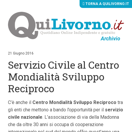
TORNA A QUILIVORNO.IT
Archivio
V
a
i
21 Giugno 2016
a
Servizio Civile al Centro
i
c
o
Mondialità Sviluppo
n
t
Reciproco
e
n
u
C’è anche il
t
Centro Mondialità Sviluppo Reciproco
tra
i
gli enti che mettono a bando l’opportunità per il
servizio
p
civile nazionale
. L’associazione di via della Madonna
r
i
che da oltre 30 anni si occupa di cooperazione
n
internazionale nel sud del mondo offre quest’anno una
c