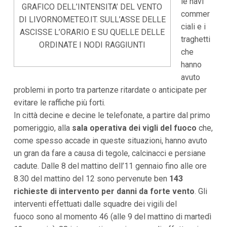
le navi
i
GRAFICO DELL’INTENSITA’ DEL VENTO
commer
i
DI LIVORNOMETEO.IT. SULL’ASSE DELLE
n
ciali e i
f
ASCISSE L’ORARIO E SU QUELLE DELLE
traghetti
o
ORDINATE I NODI RAGGIUNTI
n
che
d
hanno
o
avuto
problemi in porto tra partenze ritardate o anticipate per
evitare le raffiche più forti.
In città decine e decine le telefonate, a partire dal primo
pomeriggio, alla
sala operativa dei vigli del fuoco
che,
come spesso accade in queste situazioni, hanno avuto
un gran da fare a causa di tegole, calcinacci e persiane
cadute. Dalle 8 del mattino dell’11 gennaio fino alle ore
8.30 del mattino del 12 sono pervenute ben
143
richieste di intervento per danni da forte vento
. Gli
interventi effettuati dalle squadre dei vigili del
fuoco sono al momento 46 (alle 9 del mattino di martedì