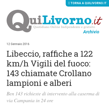
TORNA A QUILIVORNO.IT
Archivio
V
a
i
12 Gennaio 2016
a
Libeccio, raffiche a 122
i
c
o
km/h Vigili del fuoco:
n
t
143 chiamate Crollano
e
n
lampioni e alberi
u
t
i
Ben 143 richieste di intervento alla caserma di
p
r
via Campania in 24 ore
i
n
c