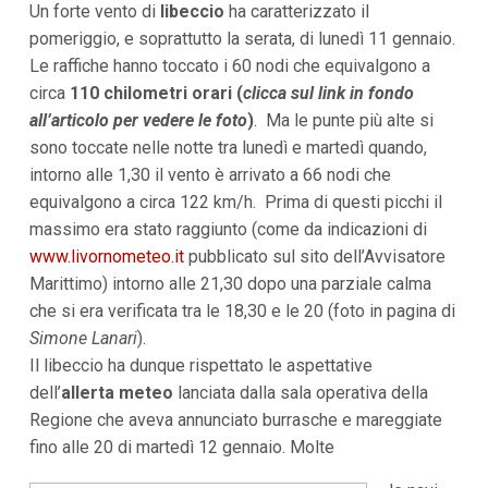
Un forte vento di
libeccio
ha caratterizzato il
i
pomeriggio, e soprattutto la serata, di lunedì 11 gennaio.
p
a
Le raffiche hanno toccato i 60 nodi che equivalgono a
l
circa
110 chilometri orari (
clicca sul link in fondo
i
V
all’articolo per vedere le foto
)
. Ma le punte più alte si
a
sono toccate nelle notte tra lunedì e martedì quando,
i
a
intorno alle 1,30 il vento è arrivato a 66 nodi che
l
equivalgono a circa 122 km/h. Prima di questi picchi il
M
e
massimo era stato raggiunto (come da indicazioni di
n
www.livornometeo.it
pubblicato sul sito dell’Avvisatore
ù
P
Marittimo) intorno alle 21,30 dopo una parziale calma
r
che si era verificata tra le 18,30 e le 20 (foto in pagina di
i
n
Simone Lanari
).
c
Il libeccio ha dunque rispettato le aspettative
i
p
dell’
allerta meteo
lanciata dalla sala operativa della
a
Regione che aveva annunciato burrasche e mareggiate
l
e
fino alle 20 di martedì 12 gennaio. Molte
V
a