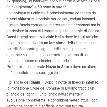
12 gennaio), 38 interventi sono in corso di effettuazione
(in svolgimento) e 59 sono in attesa.
La tipologia di richieste è principalmente costituita da
alberi abbattuti
, grondaie pericolanti, caduta intonaci.
L’intera fascia costiera è interessata dai fenomeni ma in
particolare la zona di Livorno e quella centrale di Cecina.
Danni ingenti anche sul
viale Italia
dove le forti raffiche
di vento hanno divelto
un lampione
della luce e alcuni
cartelli. Sul posto gli agenti della municipale per
monitorizzare la situazione meteo in attesa di un
eventuale ordine di chiudere la strada.
Problemi anche in viale
Nazario Sauro
dove un albero
si è abbattuto sulla carreggiata.
Il bilancio dei danni –
Dopo la notte di libeccio intenso,
la Protezione Civile del Comune di Livorno traccia un
bilancio dei danni – un bilancio naturalmente in
evoluzione considerate le condizioni meteo attuali con il
vento che continua a soffiare- procurati in città.