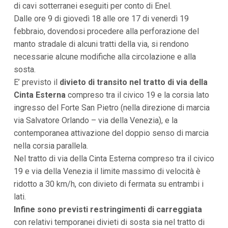
di cavi sotterranei eseguiti per conto di Enel.
i
p
Dalle ore 9 di giovedì 18 alle ore 17 di venerdì 19
a
febbraio, dovendosi procedere alla perforazione del
l
manto stradale di alcuni tratti della via, si rendono
i
V
necessarie alcune modifiche alla circolazione e alla
a
sosta.
i
a
E’ previsto il
divieto di transito nel tratto di via della
l
Cinta Esterna
compreso tra il civico 19 e la corsia lato
M
e
ingresso del Forte San Pietro (nella direzione di marcia
n
via Salvatore Orlando – via della Venezia), e la
ù
P
contemporanea attivazione del doppio senso di marcia
r
nella corsia parallela.
i
n
Nel tratto di via della Cinta Esterna compreso tra il civico
c
19 e via della Venezia il limite massimo di velocità è
i
p
ridotto a 30 km/h, con divieto di fermata su entrambi i
a
lati.
l
e
Infine sono previsti restringimenti di carreggiata
V
con relativi temporanei divieti di sosta sia nel tratto di
a