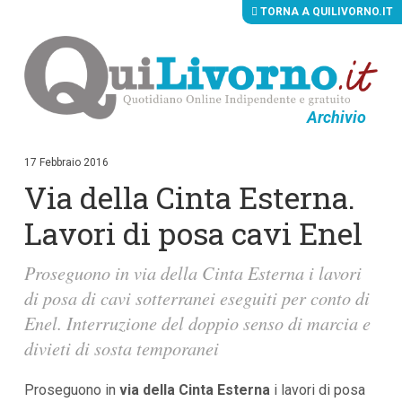
TORNA A QUILIVORNO.IT
Archivio
V
a
i
17 Febbraio 2016
a
Via della Cinta Esterna.
i
c
o
Lavori di posa cavi Enel
n
t
e
Proseguono in via della Cinta Esterna i lavori
n
di posa di cavi sotterranei eseguiti per conto di
u
t
Enel. Interruzione del doppio senso di marcia e
i
p
divieti di sosta temporanei
r
i
n
Proseguono in
via della Cinta Esterna
i lavori di posa
c