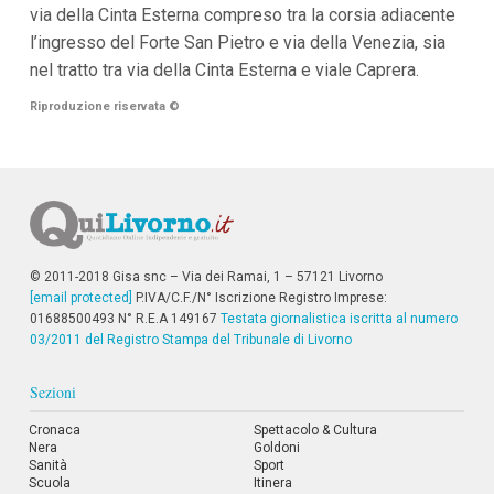
i
via della Cinta Esterna compreso tra la corsia adiacente
i
l’ingresso del Forte San Pietro e via della Venezia, sia
n
nel tratto tra via della Cinta Esterna e viale Caprera.
f
o
n
Riproduzione riservata
©
d
o
© 2011-2018 Gisa snc – Via dei Ramai, 1 – 57121 Livorno
[email protected]
P.IVA/C.F./N° Iscrizione Registro Imprese:
01688500493 N° R.E.A 149167
Testata giornalistica iscritta al numero
03/2011 del Registro Stampa del Tribunale di Livorno
Sezioni
Cronaca
Spettacolo & Cultura
Nera
Goldoni
Sanità
Sport
Scuola
Itinera