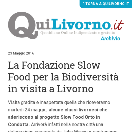
TORNA A QUILIVORNO.IT
Archivio
V
a
i
23 Maggio 2016
a
La Fondazione Slow
i
c
o
Food per la Biodiversità
n
t
in visita a Livorno
e
n
u
Visita gradita e inaspettata quella che riceveranno
t
i
martedì 24 maggio,
alcune classi livornesi che
p
aderiscono al progetto Slow Food Orto in
r
i
Condotta.
Arriverà infatti nella nostra città una
n
delegazione composta da John Wanyu – gastronomo
c