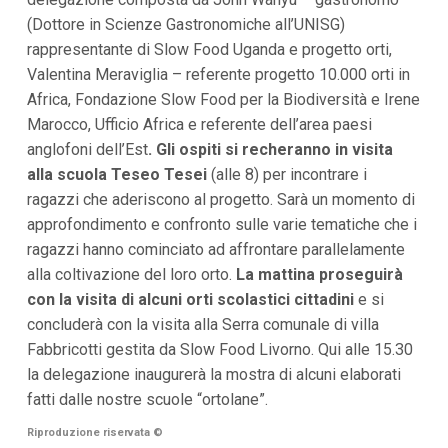
i
(Dottore in Scienze Gastronomiche all’UNISG)
p
rappresentante di Slow Food Uganda e progetto orti,
a
l
Valentina Meraviglia – referente progetto 10.000 orti in
i
Africa, Fondazione Slow Food per la Biodiversità e Irene
V
a
Marocco, Ufficio Africa e referente dell’area paesi
i
anglofoni dell’Est
. Gli ospiti si recheranno in visita
a
l
alla scuola Teseo Tesei
(alle 8) per incontrare i
M
ragazzi che aderiscono al progetto. Sarà un momento di
e
n
approfondimento e confronto sulle varie tematiche che i
ù
ragazzi hanno cominciato ad affrontare parallelamente
P
r
alla coltivazione del loro orto.
La mattina proseguirà
i
con la visita di alcuni orti scolastici cittadini
e si
n
concluderà con la visita alla Serra comunale di villa
c
i
Fabbricotti gestita da Slow Food Livorno. Qui alle 15.30
p
la delegazione inaugurerà la mostra di alcuni elaborati
a
l
fatti dalle nostre scuole “ortolane”.
e
V
Riproduzione riservata
©
a