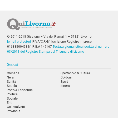
i
i
n
f
o
n
d
o
© 2011-2018 Gisa snc – Via dei Ramai, 1 – 57121 Livorno
[email protected]
P.IVA/C.F./N° Iscrizione Registro Imprese:
01688500493 N° R.E.A 149167
Testata giornalistica iscritta al numero
03/2011 del Registro Stampa del Tribunale di Livorno
Sezioni
Cronaca
Spettacolo & Cultura
Nera
Goldoni
Sanità
Sport
Scuola
Itinera
Porto & Economia
Politica
Sociale
Enti
Collesalvetti
Provincia