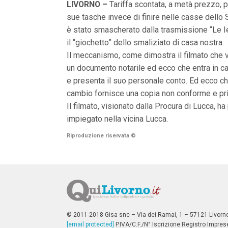
LIVORNO –
Tariffa scontata, a metà prezzo, p
n
c
sue tasche invece di finire nelle casse dello S
i
è stato smascherato dalla trasmissione “Le Ien
p
a
il “giochetto” dello smaliziato di casa nostra.
l
Il meccanismo, come dimostra il filmato che vi
i
V
un documento notarile ed ecco che entra in cam
a
e presenta il suo personale conto. Ed ecco che
i
a
cambio fornisce una copia non conforme e priv
l
Il filmato, visionato dalla Procura di Lucca, 
M
e
impiegato nella vicina Lucca.
n
ù
Riproduzione riservata
©
P
r
i
n
c
i
p
a
l
© 2011-2018 Gisa snc – Via dei Ramai, 1 – 57121 Livorn
e
[email protected]
P.IVA/C.F./N° Iscrizione Registro Impres