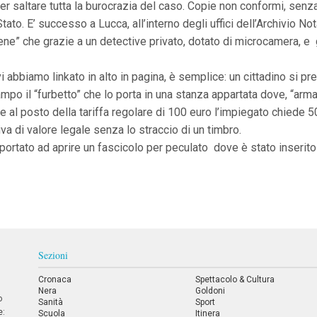
er saltare tutta la burocrazia del caso. Copie non conformi, sen
tato. E’ successo a Lucca, all’interno degli uffici dell’Archivio N
e” che grazie a un detective privato, dotato di microcamera, e gu
 abbiamo linkato in alto in pagina, è semplice: un cittadino si pr
po il “furbetto” che lo porta in una stanza appartata dove, “arma
 al posto della tariffa regolare di 100 euro l’impiegato chiede 50
a di valore legale senza lo straccio di un timbro.
ha portato ad aprire un fascicolo per peculato dove è stato inseri
Sezioni
Cronaca
Spettacolo & Cultura
Nera
Goldoni
o
Sanità
Sport
e:
Scuola
Itinera