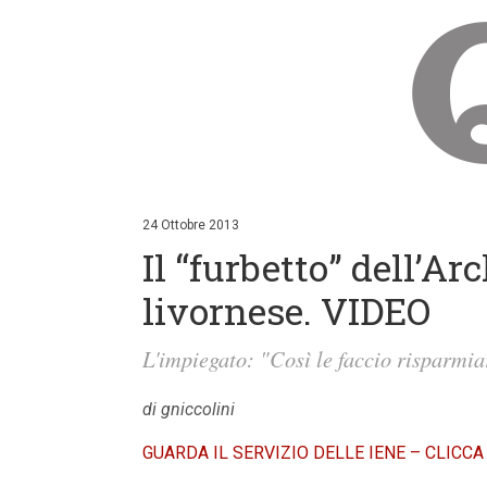
V
a
i
24 Ottobre 2013
a
Il “furbetto” dell’A
i
c
o
livornese. VIDEO
n
t
e
L'impiegato: "Così le faccio risparmiar
n
u
t
di gniccolini
i
p
GUARDA IL SERVIZIO DELLE IENE – CLICCA
r
i