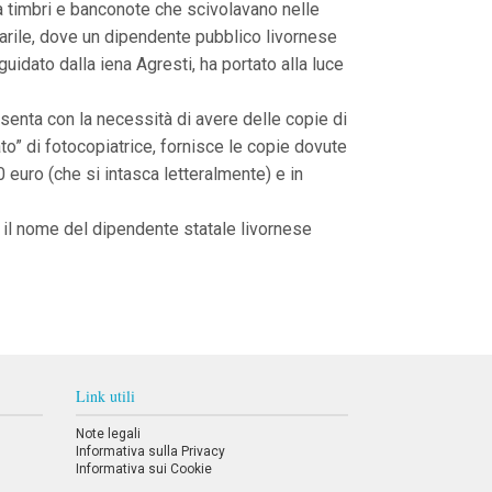
za timbri e banconote che scivolavano nelle
otarile, dove un dipendente pubblico livornese
idato dalla iena Agresti, ha portato alla luce
esenta con la necessità di avere delle copie di
to” di fotocopiatrice, fornisce le copie dovute
 euro (che si intasca letteralmente) e in
to il nome del dipendente statale livornese
Link utili
Note legali
Informativa sulla Privacy
Informativa sui Cookie