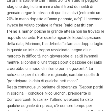
La prima sostiene che “l’anno 2015 è stato la peggior
i
stagione degli ultimi anni e che il trend dei saldi di
i
n
gennaio segue lo stesso di quelli natalizi (entrambi un
f
20% in meno rispetto all’anno passato,
ndr
)”. Il secondo
o
n
invece ha voluto coniare la frase “
saldi partiti con il
d
freno a mano
” poiché la grande attesa non ha trovato le
o
risposte cercate. Per quanto riguarda la posticipazione
della data, Marinoni, l’ha definita “un’arma a doppio taglio
in quanto un inizio troppo ravvicinato, segno di un
mercato in difficoltà, non gioverebbe ai saldi invernali
mentre, al contrario, una troppa posticipazione dei saldi
creerebbe un mese di inferno per i negozianti”. La
soluzione, per il direttore regionale, sarebbe quella di
“posticipare la data di qualche settimana”.
Resta comunque un barlume di speranza: “Seppur partiti
in sordina – conclude Nico Gronchi, presidente di
Confesercenti Toscana- l’ultimo weekend ha dato
qualche segnale di ripresa, c’è sempre tempo per