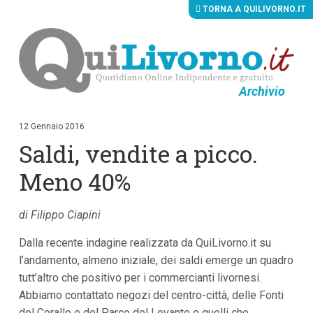
TORNA A QUILIVORNO.IT
Archivio
V
a
i
12 Gennaio 2016
a
Saldi, vendite a picco.
i
c
o
Meno 40%
n
t
e
di Filippo Ciapini
n
u
Dalla recente indagine realizzata da QuiLivorno.it su
t
i
l’andamento, almeno iniziale, dei saldi emerge un quadro
p
tutt’altro che positivo per i commercianti livornesi.
r
i
Abbiamo contattato negozi del centro-città, delle Fonti
n
del Corallo e del Parco del Levante e quelli che
c