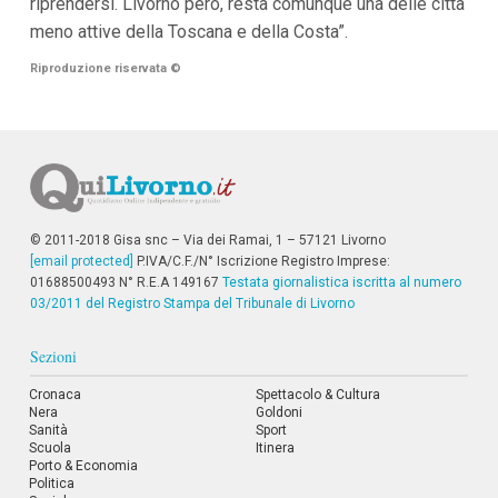
riprendersi. Livorno però, resta comunque una delle città
meno attive della Toscana e della Costa”.
Riproduzione riservata
©
© 2011-2018 Gisa snc – Via dei Ramai, 1 – 57121 Livorno
[email protected]
P.IVA/C.F./N° Iscrizione Registro Imprese:
01688500493 N° R.E.A 149167
Testata giornalistica iscritta al numero
03/2011 del Registro Stampa del Tribunale di Livorno
Sezioni
Cronaca
Spettacolo & Cultura
Nera
Goldoni
Sanità
Sport
Scuola
Itinera
Porto & Economia
Politica