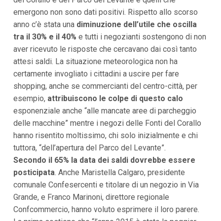
i
emergono non sono dati positivi. Rispetto allo scorso
p
anno c’è stata una
diminuzione dell’utile che oscilla
a
l
tra il 30% e il 40%
e tutti i negozianti sostengono di non
i
aver ricevuto le risposte che cercavano dai così tanto
V
a
attesi saldi. La situazione meteorologica non ha
i
certamente invogliato i cittadini a uscire per fare
a
l
shopping, anche se commercianti del centro-città, per
M
esempio,
attribuiscono le colpe di questo calo
e
n
esponenziale anche “alle mancate aree di parcheggio
ù
delle macchine” mentre i negozi delle Fonti del Corallo
P
r
hanno risentito moltissimo, chi solo inizialmente e chi
i
tuttora, “dell’apertura del Parco del Levante”.
n
Secondo il 65% la data dei saldi dovrebbe essere
c
i
posticipata
. Anche Maristella Calgaro, presidente
p
comunale Confesercenti e titolare di un negozio in Via
a
l
Grande, e Franco Marinoni, direttore regionale
e
Confcommercio, hanno voluto esprimere il loro parere.
V
a