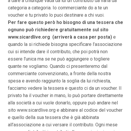
a dare a chiunque vada da lui un contributo da varia da
i
categoria a categoria. Io commerciante do a te un
i
n
voucher e tu privato lo puoi destinare a chi vuoi.
f
Per fare questo però ho bisogno di una tessera che
o
n
ognuno può richiedere gratuitamente sul sito
d
www.sicardlive.org (arriverà a casa per posta)
e
o
quando la si richiede bisogna specificare l’associazione
cui si intende dare il contributo, che poi potrà non
essere l’unica ma se ne può aggiungere o togliere
quante ne vogliamo. Quando ci presenteremo dal
commerciante convenzionato, a fronte della nostra
spesa e avendo raggiunto la soglia da lui richiesta,
facciamo vedere la tessera e questo ci da un voucher. Il
privato ha il voucher in mano, lo può portare direttamente
alla società a cui vuole donarlo, oppure può andare nel
sito www.sicardlive.org e abbinare al codice del voucher
e quello della sua tessera che è già abbinata
all’associazione a cui versare il contributo. Ogni mese