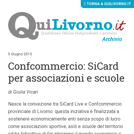
TORNA A QUILIVORNO.IT
Archivio
V
a
i
5 Giugno 2015
a
Confcommercio: SiCard
i
c
o
per associazioni e scuole
n
t
e
di Giulia Vicari
n
u
Nasce la convezione tra SiCard Live e Confcommercio
t
i
provinciale di Livorno: questa iniziativa è finalizzata a
p
sostenere economicamente enti senza scopo di lucro
r
i
come associazioni sportive, asili e scuole del territorio
n
ed ha l’obiettivo di far interagire il mondo economico e
c