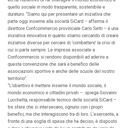
i
quello sociale in modo trasparente, sostenibile e
p
duraturo. “Siamo qui per presentare un iniziativa che
a
l
parte oggi insieme alla società SiCard – afferma il
i
direttore Confcommercio provinciale Carlo Setti – è una
V
a
iniziativa innovativa in quanto stiamo cercando di creare
i
iniziative diverse per cercare di ‘combattere’ la crisi di
a
l
cui si parla sempre. Le imprese associate a
M
Confcommercio si rendono disponibili ad aderire a
e
n
questa convenzione che sarà a benefico delle
ù
associazioni sportive e anche delle scuole del nostro
P
r
territorio”.
i
“L’obiettivo è mettere insieme il mondo sociale, il
n
mondo economico e cittadini privati – spiega Giovanni
c
i
Lucchetta, responsabile tecnico della società SiCard –
p
tre sfere che si intersecano, ognuno con i propri
a
l
benefici, ma che interagiscono tra di loro. L’esercente, a
e
fronte di una soglia di spesa che ha deciso, è disposto
V
a