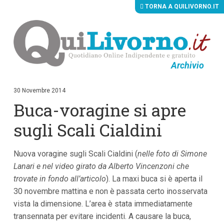
TORNA A QUILIVORNO.IT
Archivio
V
a
i
30 Novembre 2014
a
Buca-voragine si apre
i
c
o
sugli Scali Cialdini
n
t
e
Nuova voragine sugli Scali Cialdini (
nelle foto di Simone
n
u
Lanari e nel video girato da Alberto Vincenzoni che
t
trovate in fondo all’articolo
). La maxi buca si è aperta il
i
p
30 novembre mattina e non è passata certo inosservata
r
vista la dimensione. L’area è stata immediatamente
i
transennata per evitare incidenti. A causare la buca,
n
c