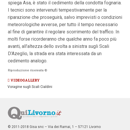
spiega Asa, è stato il cedimento della condotta fognaria.
i
I tecnici sono intervenuti tempestivamente per la
p
a
riparazione che proseguirà, salvo imprevisti o condizioni
l
meteorologiche avverse, per tutto il tempo necessario
i
V
al fine di garantire il regolare scorrimento del traffico. In
a
molti forse ricorderanno che qualche anno fa poco più
i
a
avanti, all’altezza dello svolta a sinistra sugli Scali
l
D’Azeglio, la strada era stata interessata da un
M
e
cedimento analogo.
n
ù
Riproduzione riservata
©
P
r
VIDEOGALLERY
i
Voragine sugli Scali Cialdini
n
c
i
p
a
l
e
V
© 2011-2018 Gisa snc – Via dei Ramai, 1 – 57121 Livorno
a