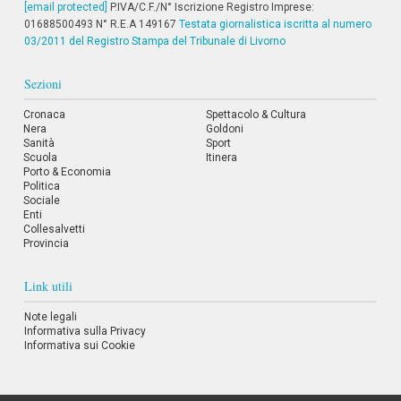
[email protected]
P.IVA/C.F./N° Iscrizione Registro Imprese:
i
01688500493 N° R.E.A 149167
i
Testata giornalistica iscritta al numero
n
03/2011 del Registro Stampa del Tribunale di Livorno
f
o
Sezioni
n
d
Cronaca
Spettacolo & Cultura
o
Nera
Goldoni
Sanità
Sport
Scuola
Itinera
Porto & Economia
Politica
Sociale
Enti
Collesalvetti
Provincia
Link utili
Note legali
Informativa sulla Privacy
Informativa sui Cookie