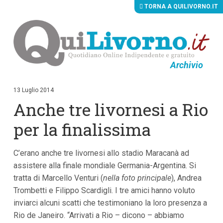
TORNA A QUILIVORNO.IT
Archivio
V
a
i
13 Luglio 2014
a
Anche tre livornesi a Rio
i
c
o
per la finalissima
n
t
e
C’erano anche tre livornesi allo stadio Maracanà ad
n
u
assistere alla finale mondiale Germania-Argentina. Si
t
tratta di Marcello Venturi (
nella foto principale
), Andrea
i
p
Trombetti e Filippo Scardigli. I tre amici hanno voluto
r
inviarci alcuni scatti che testimoniano la loro presenza a
i
Rio de Janeiro. “Arrivati a Rio – dicono – abbiamo
n
c