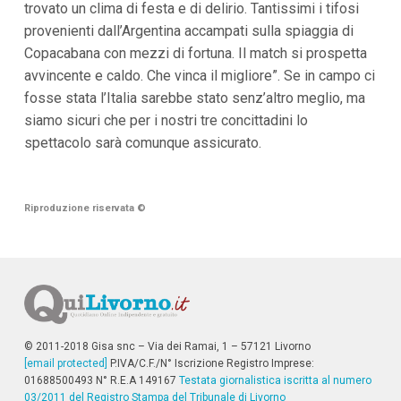
trovato un clima di festa e di delirio. Tantissimi i tifosi
i
provenienti dall’Argentina accampati sulla spiaggia di
p
a
Copacabana con mezzi di fortuna. Il match si prospetta
l
avvincente e caldo. Che vinca il migliore”. Se in campo ci
i
V
fosse stata l’Italia sarebbe stato senz’altro meglio, ma
a
siamo sicuri che per i nostri tre concittadini lo
i
a
spettacolo sarà comunque assicurato.
l
M
e
n
Riproduzione riservata
©
ù
P
r
i
n
c
i
p
a
© 2011-2018 Gisa snc – Via dei Ramai, 1 – 57121 Livorno
l
[email protected]
P.IVA/C.F./N° Iscrizione Registro Imprese:
e
V
01688500493 N° R.E.A 149167
Testata giornalistica iscritta al numero
a
03/2011 del Registro Stampa del Tribunale di Livorno