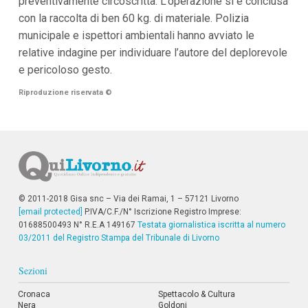
preventivamente circoscritta. L’operazione si è conclusa
i
con la raccolta di ben 60 kg. di materiale. Polizia
i
n
municipale e ispettori ambientali hanno avviato le
f
relative indagine per individuare l’autore del deplorevole
o
n
e pericoloso gesto.
d
o
Riproduzione riservata
©
© 2011-2018 Gisa snc – Via dei Ramai, 1 – 57121 Livorno
[email protected]
P.IVA/C.F./N° Iscrizione Registro Imprese:
01688500493 N° R.E.A 149167
Testata giornalistica iscritta al numero
03/2011 del Registro Stampa del Tribunale di Livorno
Sezioni
Cronaca
Spettacolo & Cultura
Nera
Goldoni