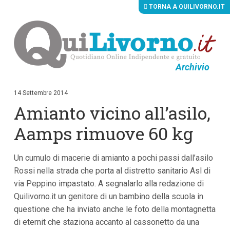
TORNA A QUILIVORNO.IT
Archivio
V
a
i
14 Settembre 2014
a
Amianto vicino all’asilo,
i
c
o
Aamps rimuove 60 kg
n
t
e
Un cumulo di macerie di amianto a pochi passi dall’asilo
n
u
Rossi nella strada che porta al distretto sanitario Asl di
t
via Peppino impastato. A segnalarlo alla redazione di
i
p
Quilivorno.it un genitore di un bambino della scuola in
r
questione che ha inviato anche le foto della montagnetta
i
di eternit che staziona accanto al cassonetto da una
n
c