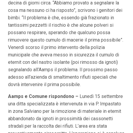
decina di giorni circa. “Abbiamo provato a segnalare la
i
cosa ma nessuno ci ha risposto”, scrivono i genitori dei
p
a
bimbi. “Il problema è che, essendo già frazionato in
l
tantissimi pezzetti il rischio è che alcune polveri si
i
V
possano respirare, sperando che qualcuno possa
a
rimuovere questo cumulo di macerie il prima possibile”.
i
a
Venerdì scorso il primo intervento della polizia
l
municipale che aveva messo in sicurezza il cumulo di
M
e
eternit con del nastro isolante (poi rimosso da ignoti)
n
segnalando all’Aamps il problema. Il prossimo passo
ù
P
adesso all’azienda di smaltimento rifiuti speciali che
r
dovrà intervenire il prima possibile.
i
n
Aamps e Comune rispondono –
c
Lunedì 15 settembre
i
una ditta specializzata è intervenuta in via P. Impastato
p
in zona Salviano per la rimozione di materiale in eternit
a
l
abbandonato da ignoti in prossimità dei cassonetti
e
stradali per la raccolta dei rifiuti. L’area era stata
V
a